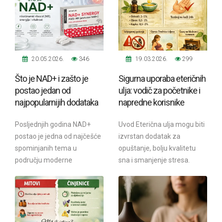
Posebno je...
20.05.2026.
346
19.03.2026.
299
Što je NAD+ i zašto je
Sigurna uporaba eteričnih
postao jedan od
ulja: vodič za početnike i
najpopularnijih dodataka
napredne korisnike
prehrani za energiju i
Posljednjih godina NAD+
Uvod Eterična ulja mogu biti
vitalnost?
postao je jedna od najčešće
izvrstan dodatak za
spominjanih tema u
opuštanje, bolju kvalitetu
području moderne
sna i smanjenje stresa.
suplementacije, energije i
Međutim, nepravilna
vitalnosti. Sve više ljudi...
uporaba može izazvati...