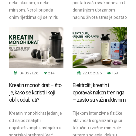
neke okusom, a neke
postati vaša svakodnevica U
mirisom. Neroli pripada
današnjem ubrzanom
Omega masne kiseline
Ostalo
onim rijetkima čiji se miris
načinu života stres je postao
pamti cijeli život.“ Kada u
gotovo neizbježan.
Pčelinji proizvodi
Radionice
proljeće...
Poslovne obveze,...
Probiotici, prebiotici i enzimi
Vitamini i minerali, antioksidansi
04.06.2026.
214
22.05.2026.
189
Kreatin monohidrat – što
Elektroliti, kreatin i
je, kako se koristi i koji
oporavak nakon treninga
oblik odabrati?
– zašto su važni aktivnim
osobama?
Kreatin monohidrat jedan je
Tijekom intenzivne fizičke
od najpoznatijih i
aktivnosti organizam gubi
najistraživanijih sastojaka u
tekućinu i važne minerale
sportskoj prehrani. Već
putem znojenja, dok su