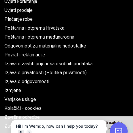
Uvjeti korištenja
Uvjeti prodaje
Plaćanje robe
Poštarina i otprema Hrvatska
Poštarina i otprema međunarodna
Odgovornost za materijalne nedostatke
Povrat i reklamacije
Izjava o zaštiti prijenosa osobnih podataka
Izjava o privatnosti (Politika privatnosti)
Izjava o odgovornosti
Izmjene
Vanjske usluge
Kolačići - cookies
Završne odredbe
Naše web stranice koriste kolačiće kako bi Vama omogućili najbolje
Zahtjev za jednostrani raskid ugovora
korisničko iskustvo, za analizu i korištenje društvenih mreža.