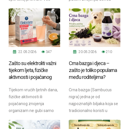
desetljećima ga koriste
mišići i energija izloženi
profesionalni...
povećanom...
22.05.2026.
347
20.05.2026.
210
Zašto su elektroliti važni
Crna bazga i djeca –
tijekom ljeta, fizičke
zašto je toliko popularna
aktivnosti i pojačanog
među roditeljima?
znojenja?
Tijekom vrućih ljetnih dana,
Crna bazga (Sambucus
fizičke aktivnosti ili
nigra) jedna je od
pojačanog znojenja
najpoznatijih biljaka koja se
organizam ne gubi samo
tradicionalno koristi u
tekućinu, već i važne
svakodnevnoj prehrani i
minerale poznate kao...
dodacima prehrani.