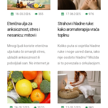
18.03.2026.
355
17.06.2025.
976
Eterična ulja za
Strahovi i hladne ruke:
anksioznost, stres i
kako aromaterapija vraća
nesanicu: mitovi i
toplinu
činjenice
Mnogi ljudi koriste eterična
Koliko puta si osjetila hladne
ulja kako bi smanjili stres,
ruke i noge usred dana, iako
ublažili anksioznost ili
nije osobito hladno? Možda
poboljšali san. No internet je
si to povezala s cirkulacijom.
prepun mitova i
No jesi li ikad razmislila...
nepotpunih...
28.05.2025.
3570
23.05.2025.
985