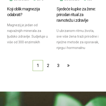
Koji oblik magnezija
Sjedeće kupke za žene:
odabrati?
prirodan ritual za
ravnotežu i zdravlje
Magnezij je jedan od
najvažnijih minerala za
U ubrzanom ritmu života,
ljudsko zdravlje. Sudjeluje u
sve više žena traži prirodne i
više od 300 enzimskih
nježne metode za oporavak,
reakcija u tijelu, podržava
njegu i hormonalnu
rad mišića i...
ravnotežu. Jedan od
drevnih, ali danas...
1
2
3