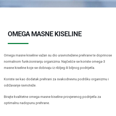
Omega masne kiseline
Ostalo
Pčelinji proizvodi
Radionice
OMEGA MASNE KISELINE
Probiotici, prebiotici i enzimi
Vitamini i minerali, antioksidansi
Omega masne kiseline važan su dio uravnotežene prehrane te doprinose
normalnom funkcioniranju organizma. Najčešće se koriste omega-3
masne kiseline koje se dobivaju iz ribljeg ili biljnog podrijetla.
Koriste se kao dodatak prehrani za svakodnevnu podršku organizmu i
održavanje ravnoteže.
Birajte kvalitetne omega masne kiseline provjerenog podrijetla za
optimalnu nadopunu prehrane.