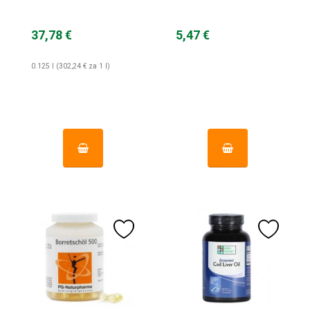
37,78 €
5,47 €
0.125 l (302,24 € za 1 l)