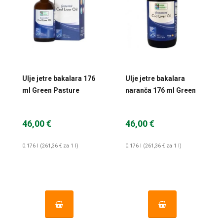
Ulje jetre bakalara 176
Ulje jetre bakalara
ml Green Pasture
naranča 176 ml Green
Pasture
46,00 €
46,00 €
0.176 l (261,36 € za 1 l)
0.176 l (261,36 € za 1 l)