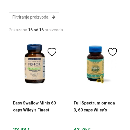
Filtriranje proizvoda
Prikazano
16 od 16
proizvoda
Easy Swallow Minis 60
Full Spectrum omega-
caps Wiley’s Finest
3, 60 caps Wiley’s
Finest
23,43 €
42,76 €