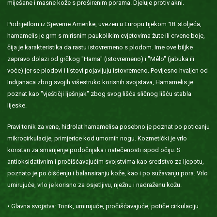
miješane i masne kože s proširenim porama. Djeluje protiv akni.
Podrijetlom iz Sjeverne Amerike, uvezen u Europu tijekom 18. stoljeća,
hamamelis je grm s mirisnim paukolikim cvjetovima žute ili crvene boje,
čija je karakteristika da rastu istovremeno s plodom. Ime ove biljke
zapravo dolazi od grčkog "Hama" (istovremeno) i "Mêlo" (jabuka ili
voće) jer se plodovi i listovi pojavljuju istovremeno. Povijesno hvaljen od
Indijanaca zbog svojih višestruko korisnih svojstava, Hamamelis je
poznat kao "vještičji lješnjak" zbog svog lišća sličnog lišću stabla
lijeske.
Pravi tonik za vene, hidrolat hamamelisa posebno je poznat po poticanju
mikrocirkulacije, primjerice kod umornih nogu. Kozmetički je vrlo
koristan za smanjenje podočnjaka i natečenosti ispod očiju. S
antioksidativnim i pročišćavajućim svojstvima kao sredstvo za ljepotu,
poznato je po čišćenju i balansiranju kože, kao i po sužavanju pora. Vrlo
umirujuće, vrlo je korisno za osjetljivu, nježnu i nadraženu kožu.
• Glavna svojstva: Tonik, umirujuće, pročišćavajuće, potiče cirkulaciju.