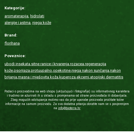
Kategorije:
aromaterapija
,
hidrolati
alergije i astma
,
njega kože
Brand:
florihana
Poveznice:
ubodi insekata
,
sitne ranice i krvarenja
,
rozacea
,
regeneracija
kože
,
psorijaza
,
protuupalno
,
opekotine
,
njega nakon sunčanja
,
nakon
brijanja
,
masna i mješovita koža
,
kuperoza
,
ekcemi
,
atopijski dermatitis
Podaci o proizvodima na web shopu (uključujući i fotografije) su informativnog karaktera
i trudimo se ažurirati ih u skladu s promjenama od strane proizvođača ili dobavljača.
Zbog mogućih odstupanja molimo vas da prije uporabe proizvoda pročitate točne
informacije na samom proizvodu. Za sva dodatna pitanja obratite nam se s povjerenjem
na
info@bioterra.hr