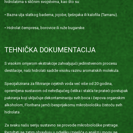
hidrolatima s sličnim svojstvima, kao što su:
• Bazna ulja slatkog badema, jojobe, lješnjaka ili kalofila (Tamanu).
• Hidrolat čempresa, borovice ili ruže bugarske.
TEHNIČKA DOKUMENTACIJA
S visokim omjerom ekstrakcije zahvaljujući jedinstvenom procesu
destilacije, naši hidrolati sadrže visoku razinu aromatskih molekula.
Specijalizirana za filtriranje cvjetnih voda već više od 20 godina,
opremljena sustavom od nehrđajućeg čelika i stakla te prateći postupak
pakiranja koji uključuje dekontaminaciju svih boca i čepova organskim
alkoholom, Florihana jamči besprijekornu mikrobiološku čistoću svih
hidrolata .
Za svaku našu seriju sustavno se provode mikrobiološke pretrage.
Rezultati se zatim objavljuju u odjeljku izvješća o analizi i mogu se