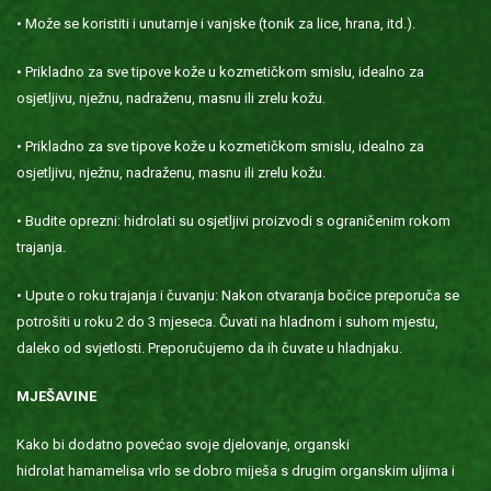
• Može se koristiti i unutarnje i vanjske (tonik za lice, hrana, itd.).
• Prikladno za sve tipove kože u kozmetičkom smislu, idealno za
osjetljivu, nježnu, nadraženu, masnu ili zrelu kožu.
• Prikladno za sve tipove kože u kozmetičkom smislu, idealno za
osjetljivu, nježnu, nadraženu, masnu ili zrelu kožu.
• Budite oprezni: hidrolati su osjetljivi proizvodi s ograničenim rokom
trajanja.
• Upute o roku trajanja i čuvanju: Nakon otvaranja bočice preporuča se
potrošiti u roku 2 do 3 mjeseca. Čuvati na hladnom i suhom mjestu,
daleko od svjetlosti. Preporučujemo da ih čuvate u hladnjaku.
MJEŠAVINE
Kako bi dodatno povećao svoje djelovanje, organski
hidrolat hamamelisa vrlo se dobro miješa s drugim organskim uljima i