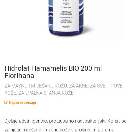
Omega masne kiseline
Ostalo
Pčelinji proizvodi
Radionice
Probiotici, prebiotici i enzimi
Vitamini i minerali, antioksidansi
Hidrolat Hamamelis BIO 200 ml
Florihana
ZA MASNU I MIJEŠANU KOŽU, ZA AKNE, ZA SVE TIPOVE
KOŽE, ZA UPALNA STANJA KOŽE
Napiši recenziju
Djeluje adstringentno, protuupalno i antibakterijski. Koristi se
za njegu miješane i masne kože s proširenim porama.