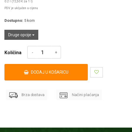
0.2 l (72,50 € za 1 l)
PDV je uključen u cijenu
Dostupno:
5
kom
Druge opcije
Količina
DODAJ U KOŠARICU
Brza dostava
Načini plaćanja