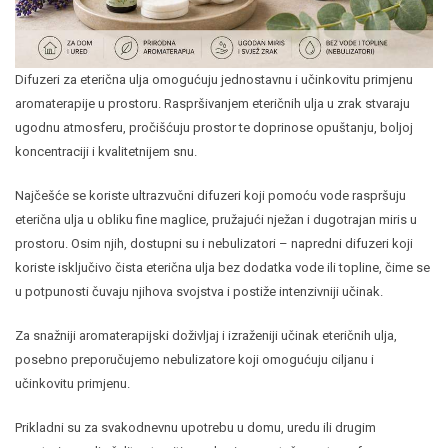
Difuzeri za eterična ulja omogućuju jednostavnu i učinkovitu primjenu
aromaterapije u prostoru. Raspršivanjem eteričnih ulja u zrak stvaraju
ugodnu atmosferu, pročišćuju prostor te doprinose opuštanju, boljoj
koncentraciji i kvalitetnijem snu.
Najčešće se koriste ultrazvučni difuzeri koji pomoću vode raspršuju
eterična ulja u obliku fine maglice, pružajući nježan i dugotrajan miris u
prostoru. Osim njih, dostupni su i nebulizatori – napredni difuzeri koji
koriste isključivo čista eterična ulja bez dodatka vode ili topline, čime se
u potpunosti čuvaju njihova svojstva i postiže intenzivniji učinak.
Za snažniji aromaterapijski doživljaj i izraženiji učinak eteričnih ulja,
posebno preporučujemo nebulizatore koji omogućuju ciljanu i
učinkovitu primjenu.
Prikladni su za svakodnevnu upotrebu u domu, uredu ili drugim