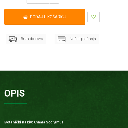
DODAJ U KOŠARICU
Brza dostava
Načini plaćanja
OPIS
Botanički naziv:
Cynara Scolyrmus