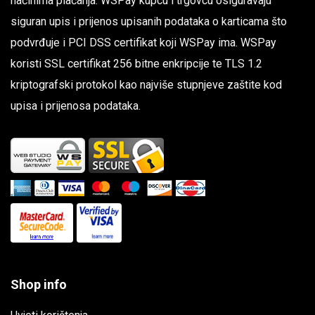
načinima plaćanja. WSPay kupcu i trgovcu osiguravaju
siguran upis i prijenos upisanih podataka o karticama što
podvrđuje i PCI DSS certifikat koji WSPay ima. WSPay
koristi SSL certifikat 256 bitne enkripcije te TLS 1.2
kriptografski protokol kao najviše stupnjeve zaštite kod
upisa i prijenosa podataka.
Shop info