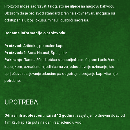
Proizvod može sadržavati talog, što ne utječe na njegovu kakvoću.
Obzirom da je proizvod standardiziran na aktivne tvari, moguća su
odstupanja u boji, okusu, mirisu i gustoći sadržaja.
Dodatne informacije o proizvodu:
Proizvod:
Artičoka, peroralne kapi
Proizvođač:
Soria Natural, Španjolska
Pakiranje:
Tamna 50ml bočica s unaprijeđenim čepom i priloženom
kapaljkom, označenom jedinicama za jednostavnije uzimanje, što
spriječava razlijevanje tekućine pa dugotrajno brojanje kapi više nije
potrebno.
UPOTREBA
Odrasli ili adolescenti iznad 12 godina:
savjetujemo dnevnu dozu od
1 ml (25 kapi) tri puta na dan, razrjeđeno u vodi.