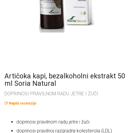
Omega masne kiseline
Ostalo
Pčelinji proizvodi
Radionice
Probiotici, prebiotici i enzimi
Vitamini i minerali, antioksidansi
Artičoka kapi, bezalkoholni ekstrakt 50
ml Soria Natural
DOPRINOSI PRAVILNOM RADU JETRE I ŽUČI
Napiši recenziju
doprinosi pravilnom radu jetre i žuči
doprinosi pravilnoj razgradnji kolesterola (LDL)