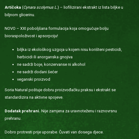
Artičoka
(
Cynara scolymus L.
) – liofilizirani ekstrakt iz lista biljke u
biljnom glicerinu.
NOVO – XXI poboljšana formulacija koja omogućuje bolju
bioraspoloživost i apsorpciju!
biljka iz ekološkog uzgoja u kojem nisu korišteni pesticidi,
herbicidi ili anorganska gnojiva
ne sadrži boje, konzervanse ni alkohol
ne sadrži dodani šećer
veganski proizvod
Soria Natural poštuje dobru proizvođačku praksu i ekstrakt se
standardizira na aktivne spojeve.
Dodatak prehrani.
Nije zamjena za uravnoteženu i raznovrsnu
prehranu.
Dobro protresti prije uporabe. Čuvati van dosega djece.