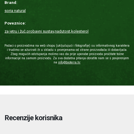
Brand:
soria natural
Poveznice:
za jetru i žuč
,
probavni sustav
,
nadutost
,
kolesterol
Podaci o proizvodima na web shopu (uključujući i fotografije) su informativnog karaktera
i trudimo se ažurirati ih u skladu s promjenama od strane proizvođača ili dobavljača.
Zbog mogućih odstupanja molimo vas da prije uporabe proizvoda pročitate točne
informacije na samom proizvodu. Za sva dodatna pitanja obratite nam se s povjerenjem
na
info@bioterra.hr
Recenzije korisnika