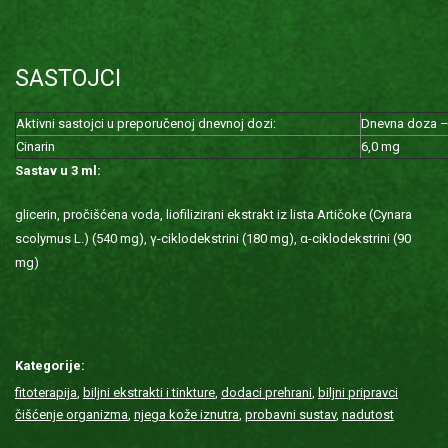
SASTOJCI
Aktivni sastojci u preporučenoj dnevnoj dozi:
Dnevna doza –
Cinarin
6,0 mg
Sastav u 3 ml:
glicerin, pročišćena voda, liofilizirani ekstrakt iz lista Artičoke (Cynara
scolymus L.) (540 mg), γ-ciklodekstrini (180 mg), α-ciklodekstrini (90
mg)
Kategorije:
fitoterapija
,
biljni ekstrakti i tinkture
,
dodaci prehrani
,
biljni pripravci
čišćenje organizma
,
njega kože iznutra
,
probavni sustav
,
nadutost