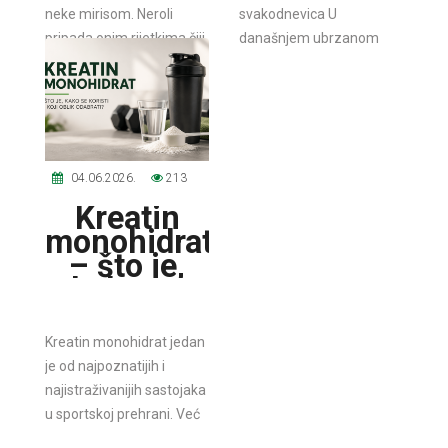
nježnošću
neke mirisom. Neroli
svakodnevica U
pripada onim rijetkima čiji
današnjem ubrzanom
se miris pamti cijeli život.“
načinu života stres je
Kada u proljeće...
postao gotovo
neizbježan. Poslovne
obveze,...
04.06.2026.
213
Kreatin
monohidrat
– što je,
kako se
koristi i
koji oblik
Kreatin monohidrat jedan
odabrati?
je od najpoznatijih i
najistraživanijih sastojaka
u sportskoj prehrani. Već
desetljećima ga koriste