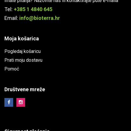
Imate pitanja? Nazovite nas ili kontaktirajte pute e-maila
Tel:
+385 1 4840 645
Email:
info@bioterra.hr
Moja košarica
Pogledaj košaricu
Prati moju dostavu
Pomoć
Društvene mreže