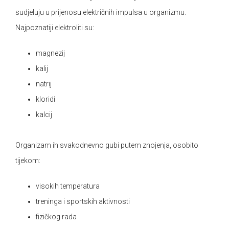
sudjeluju u prijenosu električnih impulsa u organizmu.
Najpoznatiji elektroliti su:
magnezij
kalij
natrij
kloridi
kalcij
Organizam ih svakodnevno gubi putem znojenja, osobito
tijekom:
visokih temperatura
treninga i sportskih aktivnosti
fizičkog rada