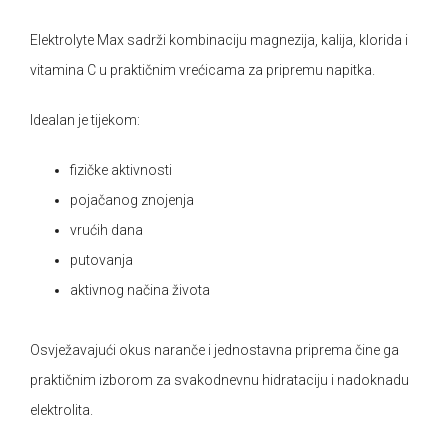
Elektrolyte Max sadrži kombinaciju magnezija, kalija, klorida i
vitamina C u praktičnim vrećicama za pripremu napitka.
Idealan je tijekom:
fizičke aktivnosti
pojačanog znojenja
vrućih dana
putovanja
aktivnog načina života
Osvježavajući okus naranče i jednostavna priprema čine ga
praktičnim izborom za svakodnevnu hidrataciju i nadoknadu
elektrolita.