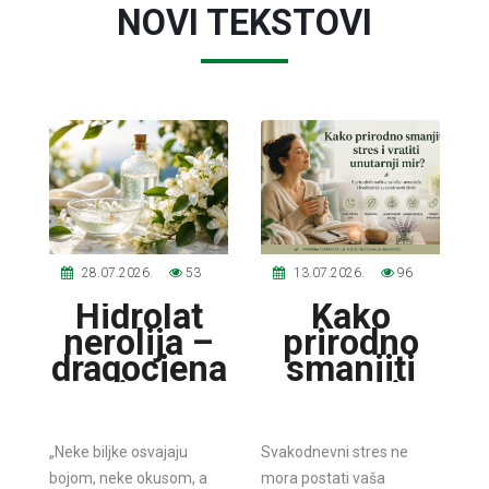
NOVI TEKSTOVI
28.07.2026.
53
13.07.2026.
96
Hidrolat
Kako
nerolija –
prirodno
dragocjena
smanjiti
cvjetna
stres i
voda koja
vratiti
osvaja
unutarnji
„Neke biljke osvajaju
Svakodnevni stres ne
mirisom i
mir?
bojom, neke okusom, a
mora postati vaša