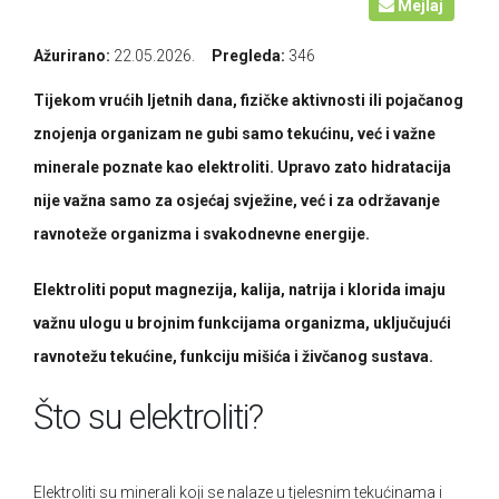
Mejlaj
Omega masne kiseline
Ostalo
Ažurirano:
22.05.2026.
Pregleda:
346
Pčelinji proizvodi
Radionice
Tijekom vrućih ljetnih dana, fizičke aktivnosti ili pojačanog
znojenja organizam ne gubi samo tekućinu, već i važne
Probiotici, prebiotici i enzimi
minerale poznate kao elektroliti. Upravo zato hidratacija
nije važna samo za osjećaj svježine, već i za održavanje
Vitamini i minerali, antioksidansi
ravnoteže organizma i svakodnevne energije.
Elektroliti poput magnezija, kalija, natrija i klorida imaju
važnu ulogu u brojnim funkcijama organizma, uključujući
ravnotežu tekućine, funkciju mišića i živčanog sustava.
Što su elektroliti?
Elektroliti su minerali koji se nalaze u tjelesnim tekućinama i