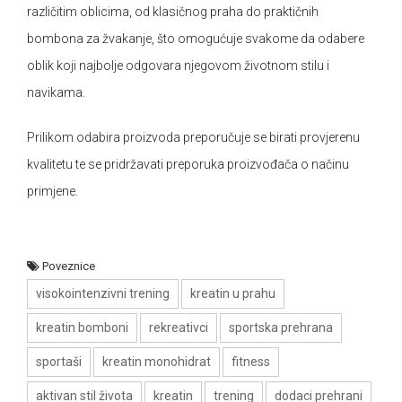
različitim oblicima, od klasičnog praha do praktičnih
bombona za žvakanje, što omogućuje svakome da odabere
oblik koji najbolje odgovara njegovom životnom stilu i
navikama.
Prilikom odabira proizvoda preporučuje se birati provjerenu
kvalitetu te se pridržavati preporuka proizvođača o načinu
primjene.
Poveznice
visokointenzivni trening
kreatin u prahu
kreatin bomboni
rekreativci
sportska prehrana
sportaši
kreatin monohidrat
fitness
aktivan stil života
kreatin
trening
dodaci prehrani