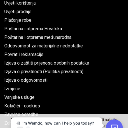
Uvjeti korištenja
Uvjeti prodaje
Plaćanje robe
Poštarina i otprema Hrvatska
Poštarina i otprema međunarodna
Odgovornost za materijalne nedostatke
Povrat i reklamacije
Izjava o zaštiti prijenosa osobnih podataka
Izjava o privatnosti (Politika privatnosti)
Izjava o odgovornosti
Izmjene
Vanjske usluge
Kolačići - cookies
Završne odredbe
Naše web stranice koriste kolačiće kako bi Vama omogućili najbolje
Zahtjev za jednostrani raskid ugovora
korisničko iskustvo, za analizu i korištenje društvenih mreža.