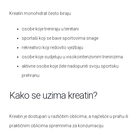
Kreatin monohidrat često biraju:
osobe koje treniraju u teretani
sportaši koji se bave sportovima snage
rekreativci koji redovito vježbaju
osobe koje sudjeluju u visokointenzivnim treninzima
aktivne osobe koje žele nadopuniti svoju sportsku
prehranu
Kako se uzima kreatin?
Kreatin je dostupan u različitim oblicima, a najčešće u prahu ili
praktičnim oblicima spremnima za konzumaciju.