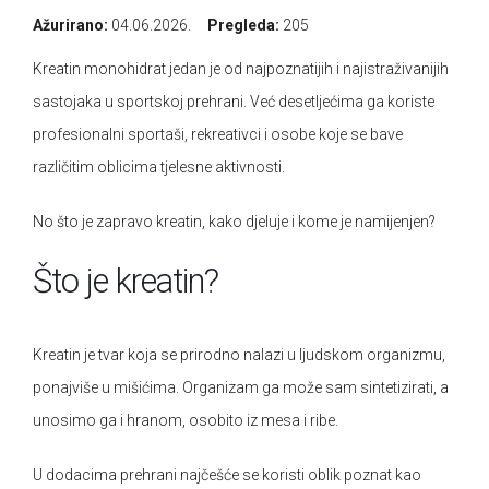
Ažurirano:
04.06.2026.
Pregleda:
205
Omega masne kiseline
Ostalo
Kreatin monohidrat jedan je od najpoznatijih i najistraživanijih
Pčelinji proizvodi
Radionice
sastojaka u sportskoj prehrani. Već desetljećima ga koriste
profesionalni sportaši, rekreativci i osobe koje se bave
Probiotici, prebiotici i enzimi
različitim oblicima tjelesne aktivnosti.
Vitamini i minerali, antioksidansi
No što je zapravo kreatin, kako djeluje i kome je namijenjen?
Što je kreatin?
Kreatin je tvar koja se prirodno nalazi u ljudskom organizmu,
ponajviše u mišićima. Organizam ga može sam sintetizirati, a
unosimo ga i hranom, osobito iz mesa i ribe.
U dodacima prehrani najčešće se koristi oblik poznat kao