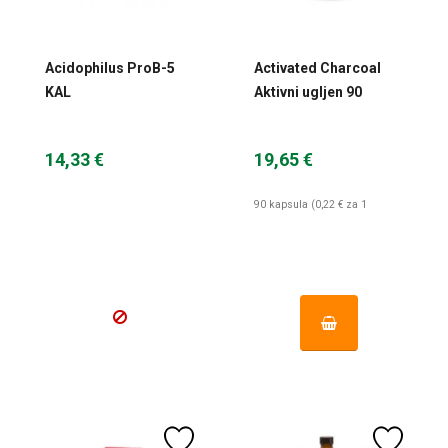
Acidophilus ProB-5
Activated Charcoal
KAL
Aktivni ugljen 90
kapsula Solaray
14,33 €
19,65 €
90 kapsula (0,22 € za 1
kapsula)