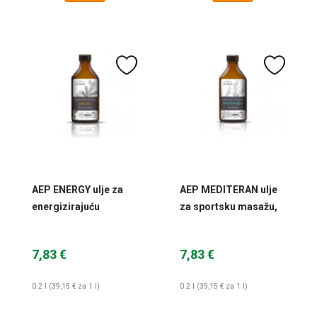
AEP ENERGY ulje za
AEP MEDITERAN ulje
energizirajuću
za sportsku masažu,
masažu, 200 ml
200 ml
7,83 €
7,83 €
0.2 l (39,15 € za 1 l)
0.2 l (39,15 € za 1 l)