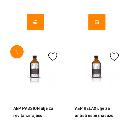
%
AEP PASSION ulje za
AEP RELAX ulje za
revitalizirajuću
antistresnu masažu
masažu 200 ml
200 ml