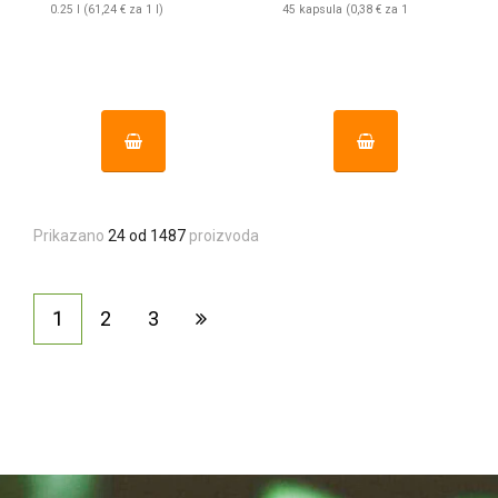
0.25 l (61,24 € za 1 l)
45 kapsula (0,38 € za 1
kapsula)
Prikazano
24 od 1487
proizvoda
1
2
3