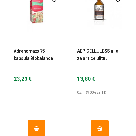
Adrenomaxx 75
AEP CELLULESS ulje
kapsula Biobalance
za anticelulitnu
masažu, 200 ml
23,23 €
13,80 €
0.2 l (69,00 € za 1 l)