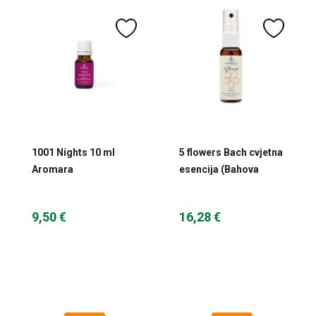
1001 Nights 10 ml
5 flowers Bach cvjetna
Aromara
esencija (Bahova
esencija u spreju) 20
ml
9,50 €
16,28 €