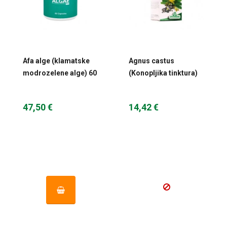
Afa alge (klamatske
Agnus castus
modrozelene alge) 60
(Konopljika tinktura)
kaps Aquasource
50 ml Specchiasol
47,50 €
14,42 €