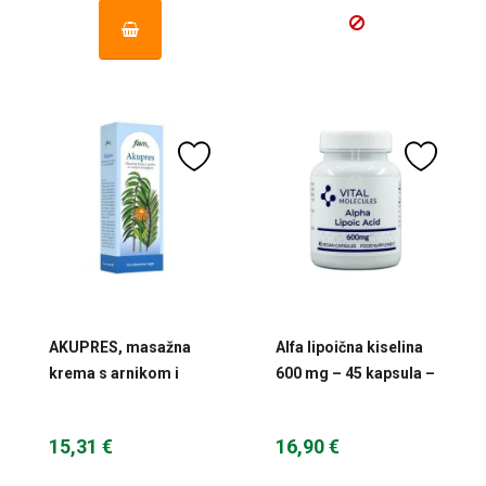
AKUPRES, masažna
Alfa lipoična kiselina
krema s arnikom i
600 mg – 45 kapsula –
vražjom kandžom 250
Vital Molecules
ml FAVN
15,31 €
16,90 €