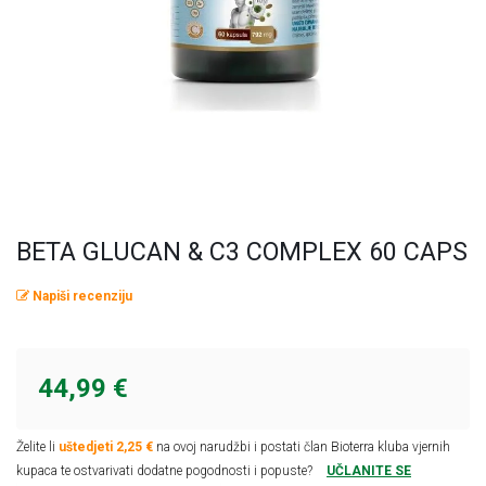
Omega masne kiseline
Ostalo
Pčelinji proizvodi
Radionice
Probiotici, prebiotici i enzimi
Vitamini i minerali, antioksidansi
BETA GLUCAN & C3 COMPLEX 60 CAPS
Napiši recenziju
44,99 €
Želite li
uštedjeti 2,25 €
na ovoj narudžbi i postati član Bioterra kluba vjernih
kupaca te ostvarivati dodatne pogodnosti i popuste?
UČLANITE SE