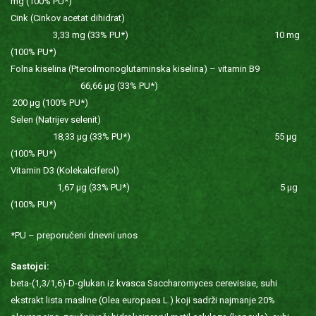
mg (100% PU*)
Cink (Cinkov acetat dihidrat)
3,33 mg (33% PU*) 10 mg
(100% PU*)
Folna kiselina (Pteroilmonoglutaminska kiselina) – vitamin B9
66,66 µg (33% PU*)
200 µg (100% PU*)
Selen (Natrijev selenit)
18,33 µg (33% PU*) 55 µg
(100% PU*)
Vitamin D3 (Kolekalciferol)
1,67 µg (33% PU*) 5 µg
(100% PU*)
*PU – preporučeni dnevni unos
Sastojci:
beta-(1,3/1,6)-D-glukan iz kvasca Saccharomyces cerevisiae, suhi
ekstrakt lista masline (Olea europaea L.) koji sadrži najmanje 20%