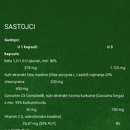
SASTOJCI
Sastojci:
U 1 kapsuli:
U 3
kapsule:
Beta 1,3/1,6-D-glucan, min. 80%
375 mg 1.125 mg
Suhi ekstrakt lista masline (Olea europea L.) sadrži najmanje 20%
oleuropeina 200 mg
600 mg
Curcumin C3 Complex®, suhi ekstrakt rizoma kurkume (Curcuma longa)
s min. 95% kurkuminoida
50 mg 150 mg
Vitamin C (L-askorbinska kiselina)
26,67 mg (33% PU*) 80