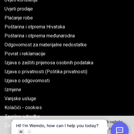
Uvjeti prodaje
Plaćanje robe
Poštarina i otprema Hrvatska
Poštarina i otprema međunarodna
Odgovornost za materijalne nedostatke
Povrat i reklamacije
Izjava o zaštiti prijenosa osobnih podataka
Izjava o privatnosti (Politika privatnosti)
Izjava o odgovornosti
Izmjene
Vanjske usluge
Kolačići - cookies
Završne odredbe
Naše web stranice koriste kolačiće kako bi Vama omogućili najbolje
Zahtjev za jednostrani raskid ugovora
korisničko iskustvo, za analizu i korištenje društvenih mreža.