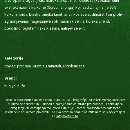
oleuropeina, zgušnjivač: hidroksipropil metil celuloza (kapsula), suhi
ekstrakt rizoma kurkume (Curcuma longa) koji sadrži najmanje 95%
kurkuminoida, L-askorbinska kiselina, cinkov acetat dihidrat, tvar protiv
zgrudnjavanja: magnezijeve soli masnih kiselina, kolekalciferol,
pteroilmonoglutaminska kiselina, natrijev selenit.
Kategorije:
dodaci prehrani
,
vitamini i minerali, antioksidansi
Brand:
hug your life
Podaci o proizvodima na web shopu (uključujući i fotografije) su informativnog karaktera
i trudimo se ažurirati ih u skladu s promjenama od strane proizvođača ili dobavljača.
Zbog mogućih odstupanja molimo vas da prije uporabe proizvoda pročitate točne
informacije na samom proizvodu. Za sva dodatna pitanja obratite nam se s povjerenjem
na
info@bioterra.hr