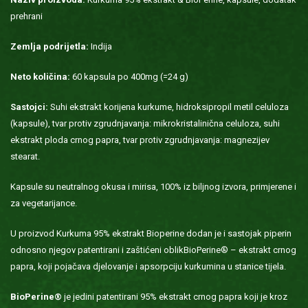
prehrani
Zemlja podrijetla:
Indija
Neto količina:
60 kapsula po 400mg (=24 g)
Sastojci:
Suhi ekstrakt korijena kurkume, hidroksipropil metil celuloza
(kapsule), tvar protiv zgrudnjavanja: mikrokristalinična celuloza, suhi
ekstrakt ploda crnog papra, tvar protiv zgrudnjavanja: magnezijev
stearat.
Kapsule su neutralnog okusa i mirisa, 100% iz biljnog izvora, primjerene i
za vegetarijance.
U proizvod Kurkuma 95% ekstrakt Bioperine dodan je i sastojak piperin
odnosno njegov patentirani i zaštićeni oblikBioPerine® – ekstrakt crnog
papra, koji pojačava djelovanje i apsorpciju kurkumina u stanice tijela.
BioPerine®
je jedini patentirani 95% ekstrakt crnog papra koji je kroz