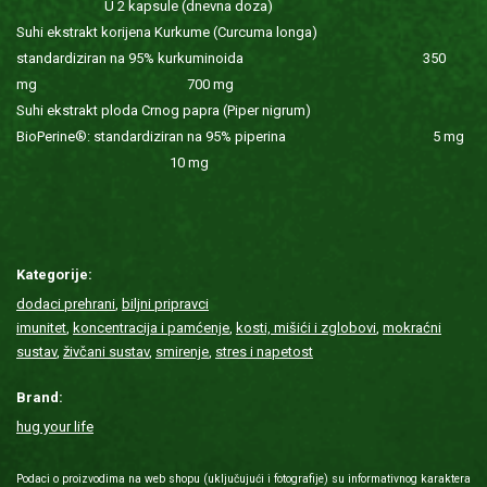
U 2 kapsule (dnevna doza)
Suhi ekstrakt korijena Kurkume (Curcuma longa)
standardiziran na 95% kurkuminoida 350
mg 700 mg
Suhi ekstrakt ploda Crnog papra (Piper nigrum)
BioPerine®: standardiziran na 95% piperina 5 mg
10 mg
Kategorije:
dodaci prehrani
,
biljni pripravci
imunitet
,
koncentracija i pamćenje
,
kosti, mišići i zglobovi
,
mokraćni
sustav
,
živčani sustav
,
smirenje
,
stres i napetost
Brand:
hug your life
Podaci o proizvodima na web shopu (uključujući i fotografije) su informativnog karaktera