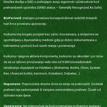
kliničke studije u SAD-u potkrijepio svoju sigurnost i učinkovitost kod
prehrambenih upotreba (GRAS status – Generally Recognized As Safe).
BioPerine®
značajno povećava bioraspoloživost različitih hranjivih
tvari kroz povećanu apsorpciju.
Kurkuma ima bogatu povijest kao začin i konzervans, a stoljećima se
upotrebljava u Ayurvedskoj medicini gdje je dobro dokumentirana u
tretmanima i pomoći kod raznih stanja i poremećaja.
Kurkuma i njegova aktivna komponenta, kurkumin su rekorderi i po tome
da se uz njihovo proučavanje veže više od 9.000 biomedicinskih
istraživanja objavljenih na PubMed-u (Alzheimer, Artritis, Chron, Epstein
Barr, Ulcerozni kolitis, Karcinom, Kolesterol, Diabetes…).
Napomene:
Preporučene dnevne doze ne smiju se prekoračiti. Dodatak
prehrani nije nadomjestak ili zamjena uravnoteženoj prehrani. Čuvati od
dohvata male djece.
Upozorenja:
Ne preporučuje se kod poremećaja probavnog sustava i