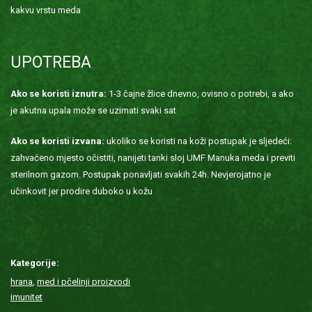
kakvu vrstu meda
UPOTREBA
Ako se koristi iznutra:
1-3 čajne žlice dnevno, ovisno o potrebi, a ako
je akutna upala može se uzimati svaki sat
Ako se koristi izvana:
ukoliko se koristi na koži postupak je sljedeći:
zahvaćeno mjesto očistiti, nanijeti tanki sloj UMF Manuka meda i previti
sterilnom gazom. Postupak ponavljati svakih 24h. Nevjerojatno je
učinkovit jer prodire duboko u kožu
Kategorije:
hrana
,
med i pčelinji proizvodi
imunitet