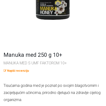
Omega masne kiseline
Ostalo
Pčelinji proizvodi
Radionice
Probiotici, prebiotici i enzimi
Vitamini i minerali, antioksidansi
Manuka med 250 g 10+
MANUKA MED S UMF FAKTOROM 10+
Napiši recenziju
Tisućama godina med je poznat po svojim blagotvornim i
zacijeljujućim učincima, prirodno djelujući na zdravlje cijelog
organizma.