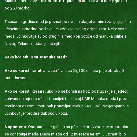
Manuka med s UMF faktorom 10+ garantira udio MGO-a (metylgloxal)
od 263 mg/kg.
Tisućama godina med je poznat po svojim blagotvornim i zacijeljujućim
učincima, prirodno održavajući zdravlje cijelog organizam. Neke vrste
meda, učinkovitije su od drugih, a med koji potiče od manuka biljke s
Novog Zelanda, jedan je od njih.
Kako koristiti UMF Manuka med?
Ako se koristi iznutra:
Uzeti 1 žličicu (5g) 30 minuta prije obroka, 3
puta dnevno
Ako se koristi izvana:
ukoliko se koristi na koži postupak je sljedeći:
zahvaćeno mjesto očistiti, nanijeti tanki sloj UMF Manuka meda i previti
sterilnom gazom. Postupak ponavljati svakih 24h. UMF. Nevjerojatno je
učinkovit jer prodire duboko u kožu.
Napomena:
Osobama alergičnim na pčelinje proizvode ne preporuča
se korištenje meda. Djeca mlađa od 12 mjesece ne smiju uzimati bilo