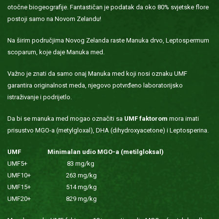
otočne biogeografije. Fantastičan je podatak da oko 80% svjetske flore
postoji samo na Novom Zelandu!
Na širim područjima Novog Zelanda raste Manuka drvo, Leptospermum
scoparum, koje daje Manuka med.
Važno je znati da samo onaj Manuka med koji nosi oznaku UMF
garantira originalnost meda, njegovo potvrđeno laboratorijsko
istraživanje i podrijetlo.
Da bi se manuka med mogao označiti sa
UMF faktorom
mora imati
prisustvo MGO-a (metylgloxal), DHA (dihydroxyacetone) i Leptosperina.
UMF Minimalan udio MGO-a (metilgloksal)
UMF5+ 83 mg/kg
UMF10+ 263 mg/kg
UMF15+ 514 mg/kg
UMF20+ 829 mg/kg