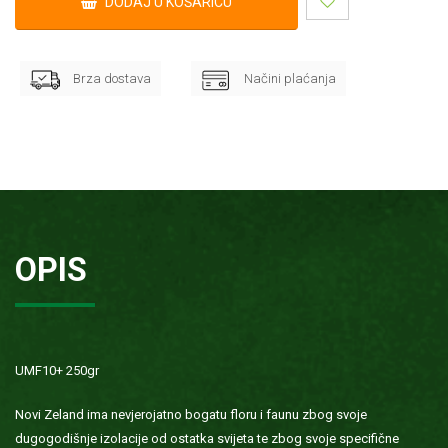
DODAJ U KOŠARICU
Brza dostava
Načini plaćanja
OPIS
UMF10+ 250gr
Novi Zeland ima nevjerojatno bogatu floru i faunu zbog svoje
dugogodišnje izolacije od ostatka svijeta te zbog svoje specifične