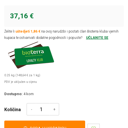
37,16 €
Želite li
uštedjeti 1,86 €
na ovoj narudžbi i postati član Bioterra kluba vjernih
kupaca te ostvarivati dodatne pogodnosti i popuste?
UČLANITE SE
0.25 kg (148,64 € za 1 kg)
PDV je uključen u cijenu
Dostupno:
4
kom
Količina