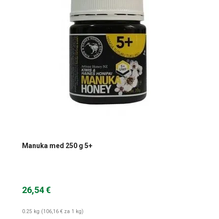
Manuka med 250 g 5+
26,54 €
0.25 kg (106,16 € za 1 kg)