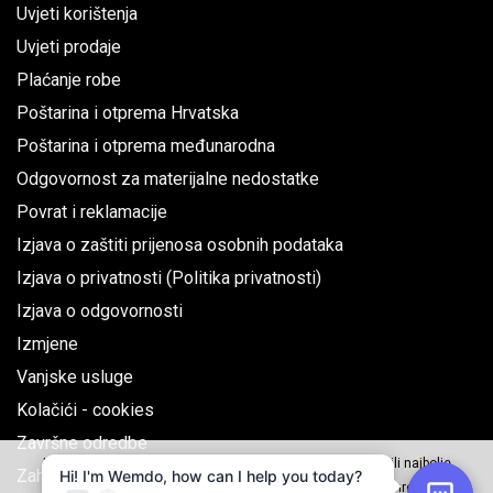
Uvjeti korištenja
Uvjeti prodaje
Plaćanje robe
Poštarina i otprema Hrvatska
Poštarina i otprema međunarodna
Odgovornost za materijalne nedostatke
Povrat i reklamacije
Izjava o zaštiti prijenosa osobnih podataka
Izjava o privatnosti (Politika privatnosti)
Izjava o odgovornosti
Izmjene
Vanjske usluge
Kolačići - cookies
Završne odredbe
Naše web stranice koriste kolačiće kako bi Vama omogućili najbolje
Zahtjev za jednostrani raskid ugovora
korisničko iskustvo, za analizu i korištenje društvenih mreža.