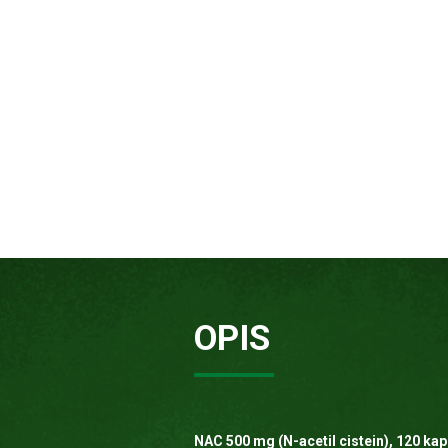
OPIS
NAC 500 mg (N-acetil cistein), 120 kap