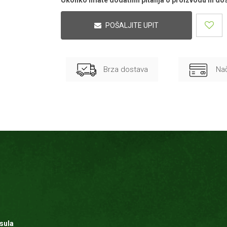
POŠALJITE UPIT
Brza dostava
Nač
sula