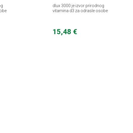
og
dlux 3000 je izvor prirodnog
sobe
vitamina d3 za odrasle osobe
15,48 €