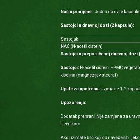
Način primjene:
Jedna do dvije kapsule 
Sastojci u dnevnoj dozi (2 kapsule):
Sastojak
NAC (N-acetil cistein)
Sastojci u preporučenoj dnevnoj dozi 
Sastojci:
N-acetil cistein, HPMC vegetab
kiselina (magnezijev stearat)
Upute za upotrebu:
Uzima se 1-2 kapsul
Upozorenja:
Dodatak prehrani. Nije zamjena za uravn
liječnikom.
Ako uzimate bilo koji od navedenih lijeko