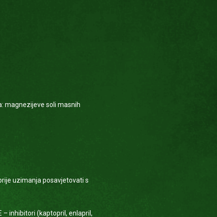
ja: magnezijeve soli masnih
rije uzimanja posavjetovati s
inhibitori (kaptopril, enlapril,