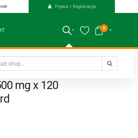
osti
Prijava | Registracija
0
KT
 500 mg x 120
ard