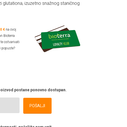
tezi glutationa, izuzetno snažnog staničnog
00 €
na ovoj
an Bioterra
te ostvarivati
i popuste?
 proizvod postane ponovno dostupan.
POŠALJI
tupnosti, pošaljite nam upit.