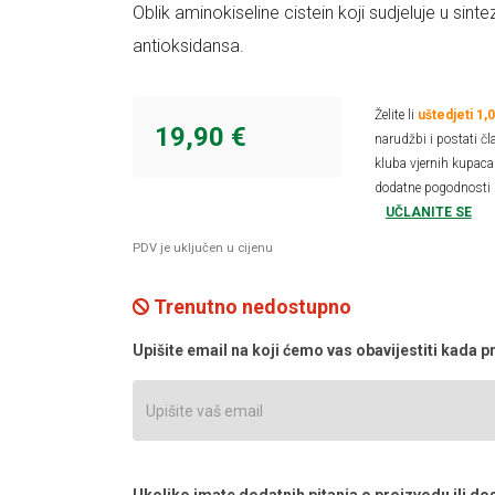
Oblik aminokiseline cistein koji sudjeluje u sin
antioksidansa.
Želite li
uštedjeti 1,
19,90 €
narudžbi i postati čl
kluba vjernih kupaca 
dodatne pogodnosti 
UČLANITE SE
PDV je uključen u cijenu
Trenutno nedostupno
Upišite email na koji ćemo vas obavijestiti kada
Ukoliko imate dodatnih pitanja o proizvodu ili dos