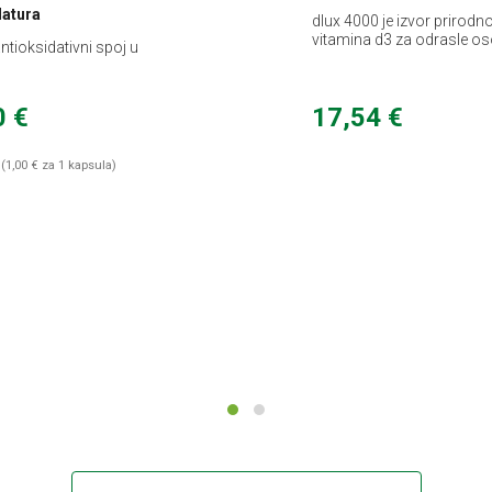
Natura
dlux 4000 je izvor prirodn
vitamina d3 za odrasle o
tioksidativni spoj u
m obliku
0 €
17,54 €
(1,00 € za 1 kapsula)