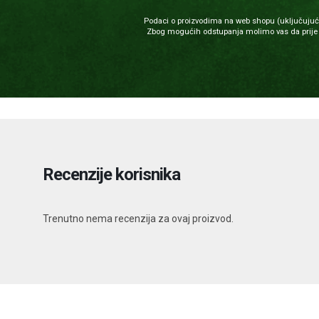
Podaci o proizvodima na web shopu (uključujući i
Zbog mogućih odstupanja molimo vas da prije u
Recenzije korisnika
Trenutno nema recenzija za ovaj proizvod.