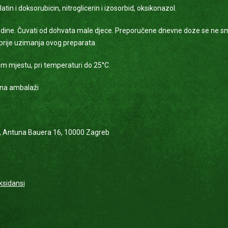
platin i doksorubicin, nitroglicerin i izosorbid, oksikonazol.
odine. Čuvati od dohvata male djece. Preporučene dnevne doze se ne smiju
 prije uzimanja ovog preparata.
 mjestu, pri temperaturi do 25°C.
 na ambalaži
., Antuna Bauera 16, 10000 Zagreb
oksidansi