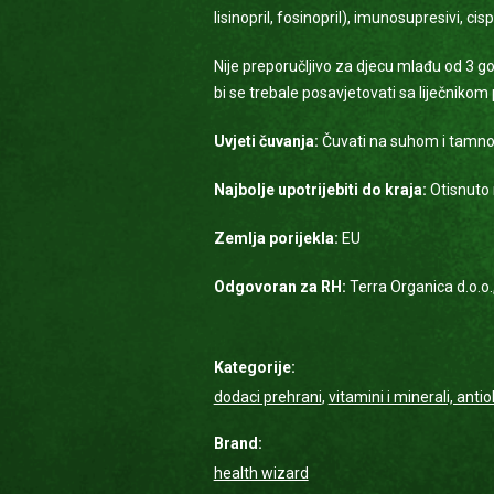
lisinopril, fosinopril), imunosupresivi, cis
Nije preporučljivo za djecu mlađu od 3 g
bi se trebale posavjetovati sa liječnikom
Uvjeti čuvanja:
Čuvati na suhom i tamnom
Najbolje upotrijebiti do kraja:
Otisnuto
Zemlja porijekla:
EU
Odgovoran za RH:
Terra Organica d.o.o
Kategorije:
dodaci prehrani
,
vitamini i minerali, anti
Brand:
health wizard