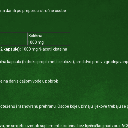
na dan ili po preporuci stručne osobe.
Količina
1000 mg
(2 kapsule):
1000 mg N-acetil cisteina
ilna kapsula (hidroksipropil metilceluloza), sredstvo protiv zgrudnjavan
e na dan s čašom vode uz obrok
oteženu i raznovrsnu prehranu. Osobe koje uzimaju lijekove trebaju se p
va, ne smijete uzimati suplemente cisteina bez liječničkog nadzora: ACE – 