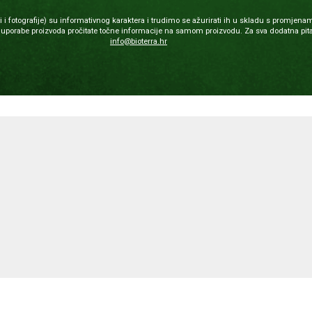
 fotografije) su informativnog karaktera i trudimo se ažurirati ih u skladu s promjenam
porabe proizvoda pročitate točne informacije na samom proizvodu. Za sva dodatna pita
info@bioterra.hr