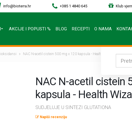
info@bioterra.hr
+385 1 4840 645
Klub vjern
I
AKCIJE I POPUSTI %
BLOG
RECEPTI
O NAMA
KONTA
ntioksidansi
NAC N-acetil cistein 500 mg x 120 kapsula - Health Wizard
NAC N-acetil cistein
kapsula - Health Wiz
SUDJELUJE U SINTEZI GLUTATIONA
Napiši recenziju