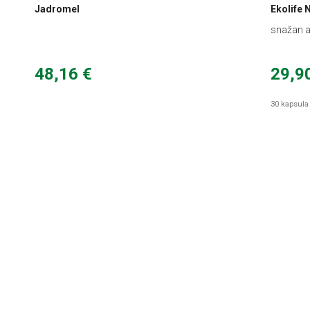
Jadromel
Ekolife 
snažan an
prirodno
48,16 €
29,9
30 kapsula 