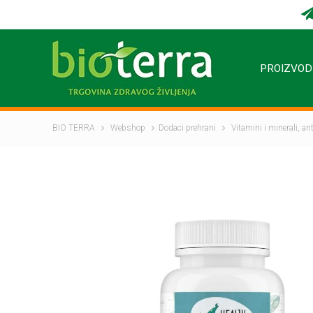
PROIZVOD
BIO TERRA
Webshop
Dodaci prehrani
Vitamini i minerali, a