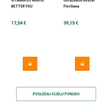
VITAMIN D3 4000 IU
Ultrazvučni difuzer
BETTER YOU
Florihana
17,54 €
39,15 €
POGLEDAJ CIJELU PONUDU