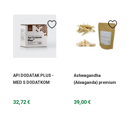
API DODATAK PLUS -
Ashwagandha
MED S DODATKOM
(Ašvaganda) premium
PROPOLISA PLUS
200 tbl Ayugarden
450G
32,72 €
39,00 €