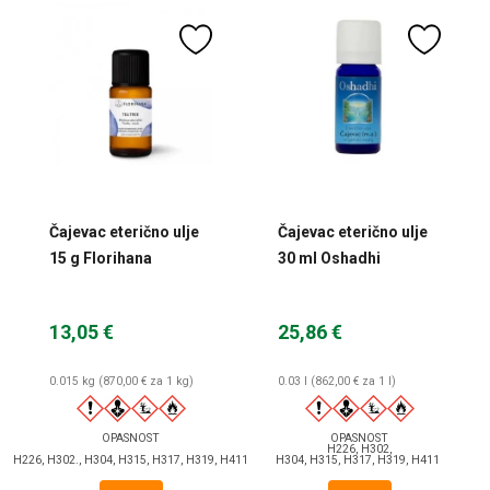
Čajevac eterično ulje
Čajevac eterično ulje
15 g Florihana
30 ml Oshadhi
13,05 €
25,86 €
0.015 kg (870,00 € za 1 kg)
0.03 l (862,00 € za 1 l)
OPASNOST
OPASNOST
H226, H302,
H226, H302., H304, H315, H317, H319, H411
H304, H315, H317, H319, H411