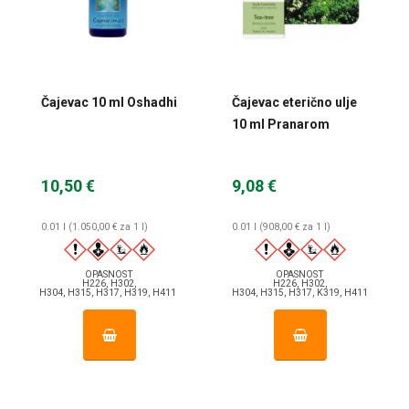
Čajevac 10 ml Oshadhi
Čajevac eterično ulje
10 ml Pranarom
10,50 €
9,08 €
0.01 l (1.050,00 € za 1 l)
0.01 l (908,00 € za 1 l)
OPASNOST
OPASNOST
H226, H302,
H226, H302,
H304, H315, H317, H319, H411
H304, H315, H317, K319, H411