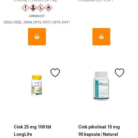
0.005 kg (1.740,00 € za 1 kg)
50 kapsula (0,31 € za 1
kapsula)
OPASNOST
H226, H302., H304, H315, H317, H319, H411
Cink 25 mg 100 tbl
Cink pikolinat 15 mg
LongLife
90 kapsula | Natural