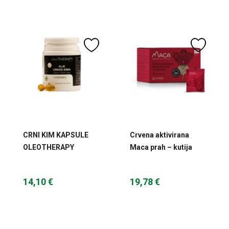
CRNI KIM KAPSULE
Crvena aktivirana
OLEOTHERAPY
Maca prah – kutija
50KOM FAGRON
150g (30x5g)
Bioandina
14,10 €
19,78 €