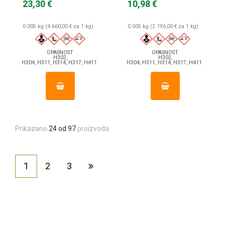
23,30 €
10,98 €
0.005 kg (4.660,00 € za 1 kg)
0.005 kg (2.196,00 € za 1 kg)
OPASNOST
OPASNOST
H302,
H302,
H304, H311, H314, H317, H411
H304, H311, H314, H317, H411
Prikazano
24 od 97
proizvoda
1
2
3