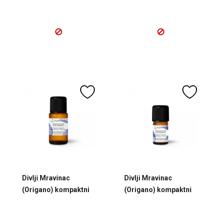
Divlji Mravinac
Divlji Mravinac
(Origano) kompaktni
(Origano) kompaktni
BIO eterično ulje 15 g
BIO eterično ulje 5 g
Florihana
Florihana