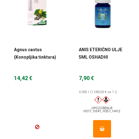
Agnus castus
ANIS ETERIČNO ULJE
(Konopljika tinktura)
5ML OSHADHI
50 ml Specchiasol
14,42 €
7,90 €
0.005 l (1.580,00 € za 1 l)
UPOZORENJE
H317, H341, H351, H412