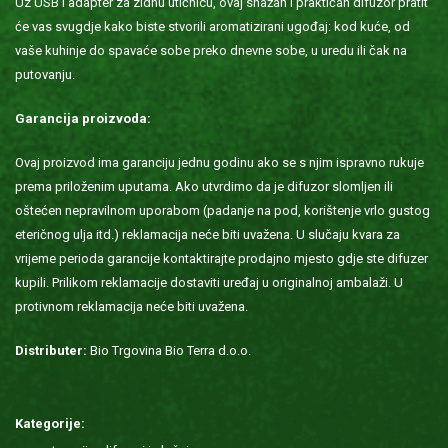
Uz USB i adapter za zidnu utičnicu, ovaj snažan i praktičan difuzor pratit
će vas svugdje kako biste stvorili aromatizirani ugođaj: kod kuće, od
vaše kuhinje do spavaće sobe preko dnevne sobe, u uredu ili čak na
putovanju.
Garancija proizvoda:
Ovaj proizvod ima garanciju jednu godinu ako se s njim ispravno rukuje
prema priloženim uputama. Ako utvrdimo da je difuzor slomljen ili
oštećen nepravilnom uporabom (padanje na pod, korištenje vrlo gustog
eteričnog ulja itd.) reklamacija neće biti uvažena. U slučaju kvara za
vrijeme perioda garancije kontaktirajte prodajno mjesto gdje ste difuzer
kupili. Prilikom reklamacije dostaviti uređaj u originalnoj ambalaži. U
protivnom reklamacija neće biti uvažena.
Distributer:
Bio Trgovina Bio Terra d.o.o.
Kategorije: