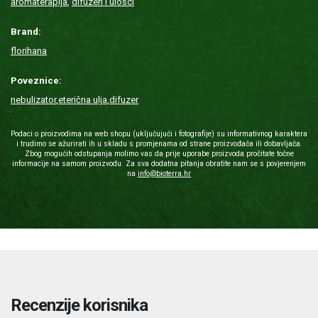
aromaterapija
,
difuzeri i ulošci
Brand:
florihana
Poveznice:
nebulizator
,
eterična ulja
,
difuzer
Podaci o proizvodima na web shopu (uključujući i fotografije) su informativnog karaktera
i trudimo se ažurirati ih u skladu s promjenama od strane proizvođača ili dobavljača.
Zbog mogućih odstupanja molimo vas da prije uporabe proizvoda pročitate točne
informacije na samom proizvodu. Za sva dodatna pitanja obratite nam se s povjerenjem
na
info@bioterra.hr
Recenzije korisnika