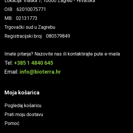
Lokacija: Vlaška 7, 10000 Zagreb - Hrvatska
OIB: 62010075771
MB: 02131773
Trgovački sud u Zagrebu
Registracijski broj: 080579849
Imate pitanja? Nazovite nas ili kontaktirajte pute e-maila
Tel:
+385 1 4840 645
Email:
info@bioterra.hr
Moja košarica
Pogledaj košaricu
Prati moju dostavu
Pomoć