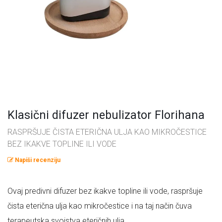
Omega masne kiseline
Ostalo
Pčelinji proizvodi
Radionice
Probiotici, prebiotici i enzimi
Vitamini i minerali, antioksidansi
Klasični difuzer nebulizator Florihana
RASPRŠUJE ČISTA ETERIČNA ULJA KAO MIKROČESTICE
BEZ IKAKVE TOPLINE ILI VODE
Napiši recenziju
Ovaj predivni difuzer bez ikakve topline ili vode, raspršuje
čista eterična ulja kao mikročestice i na taj način čuva
terapeutska svojstva eteričnih ulja.