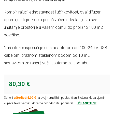
Kombinirajući jednostavnost i učinkovitost, ovaj difuzer
opremljen tajmerom i prigušivačem idealan je za sve
unutarnje prostorije u vašem domu, do približno 100 m2
površine.
Naš difuzor isporučuje se s adapterom od 100-240 V, USB
kabelom, praznom staklenom bocom od 10 mL,
nastavkom za raspršivač i uputama za uporabu.
80,30 €
Želite li
uštedjeti 4,02 €
na ovoj narudžbi i postati član Bioterra kluba vjernih
kupaca te ostvarivati dodatne pogodnosti i popuste?
UČLANITE SE