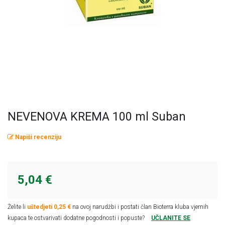
Omega masne kiseline
Ostalo
Pčelinji proizvodi
Radionice
Probiotici, prebiotici i enzimi
Vitamini i minerali, antioksidansi
NEVENOVA KREMA 100 ml Suban
Napiši recenziju
5,04 €
Želite li
uštedjeti 0,25 €
na ovoj narudžbi i postati član Bioterra kluba vjernih
kupaca te ostvarivati dodatne pogodnosti i popuste?
UČLANITE SE