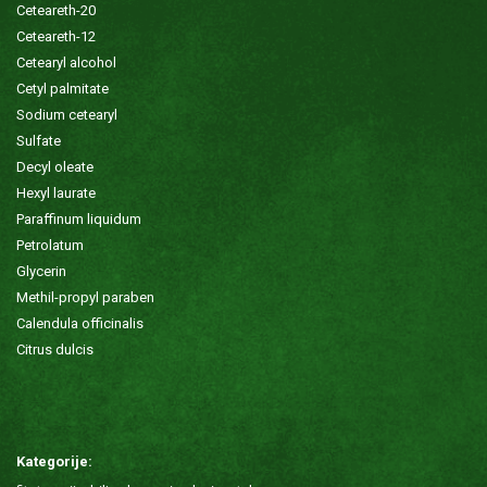
Ceteareth-20
Ceteareth-12
Cetearyl alcohol
Cetyl palmitate
Sodium cetearyl
Sulfate
Decyl oleate
Hexyl laurate
Paraffinum liquidum
Petrolatum
Glycerin
Methil-propyl paraben
Calendula officinalis
Citrus dulcis
Kategorije: