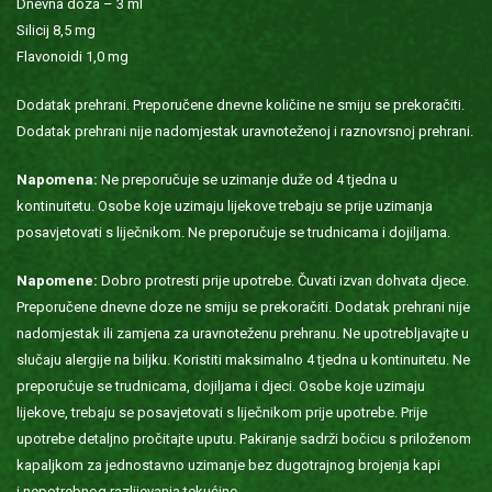
Dnevna doza – 3 ml
Silicij 8,5 mg
Flavonoidi 1,0 mg
Dodatak prehrani. Preporučene dnevne količine ne smiju se prekoračiti.
Dodatak prehrani nije nadomjestak uravnoteženoj i raznovrsnoj prehrani.
Napomena:
Ne preporučuje se uzimanje duže od 4 tjedna u
kontinuitetu. Osobe koje uzimaju lijekove trebaju se prije uzimanja
posavjetovati s liječnikom. Ne preporučuje se trudnicama i dojiljama.
Napomene:
Dobro protresti prije upotrebe. Čuvati izvan dohvata djece.
Preporučene dnevne doze ne smiju se prekoračiti. Dodatak prehrani nije
nadomjestak ili zamjena za uravnoteženu prehranu. Ne upotrebljavajte u
slučaju alergije na biljku. Koristiti maksimalno 4 tjedna u kontinuitetu. Ne
preporučuje se trudnicama, dojiljama i djeci. Osobe koje uzimaju
lijekove, trebaju se posavjetovati s liječnikom prije upotrebe. Prije
upotrebe detaljno pročitajte uputu. Pakiranje sadrži bočicu s priloženom
kapaljkom za jednostavno uzimanje bez dugotrajnog brojenja kapi
i nepotrebnog razlijevanja tekućine.