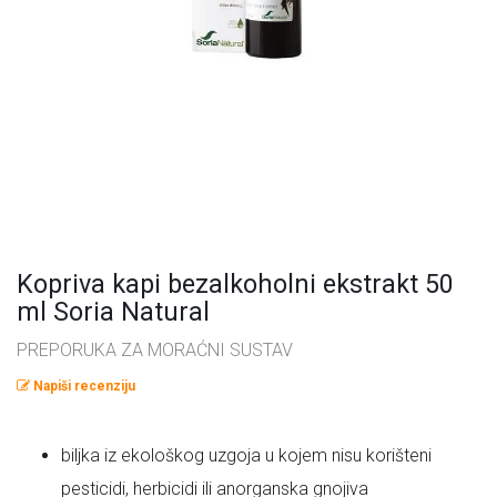
Omega masne kiseline
Ostalo
Pčelinji proizvodi
Radionice
Probiotici, prebiotici i enzimi
Vitamini i minerali, antioksidansi
Kopriva kapi bezalkoholni ekstrakt 50
ml Soria Natural
PREPORUKA ZA MORAĆNI SUSTAV
Napiši recenziju
biljka iz ekološkog uzgoja u kojem nisu korišteni
pesticidi, herbicidi ili anorganska gnojiva