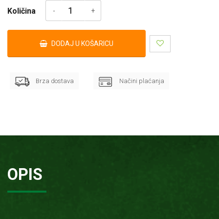
Količina
DODAJ U KOŠARICU
Brza dostava
Načini plaćanja
OPIS