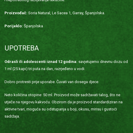
Proizvođač:
Soria Natural, Le Sacea 1, Garray, Španjolska.
Porijeklo:
Španjolska
UPOTREBA
Odrasli ili adolescenti iznad 12 godina:
savjetujemo dnevnu dozu od
1 ml (25 kapi) tri puta na dan, razrjeđeno u vodi.
Dobro protresti prije uporabe. Čuvati van dosega djece.
Neto količina otopine: 50 ml. Proizvod može sadržavati talog, što ne
utječe na njegovu kakvoću. Obzirom da je proizvod standardiziran na
aktivne tvari, moguća su odstupanja u boji, okusu, mirisu i gustoći
sadržaja.