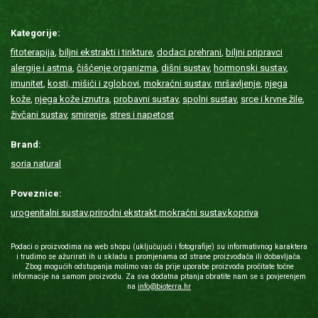
Kategorije:
fitoterapija
,
biljni ekstrakti i tinkture
,
dodaci prehrani
,
biljni pripravci
alergije i astma
,
čišćenje organizma
,
dišni sustav
,
hormonski sustav
,
imunitet
,
kosti, mišići i zglobovi
,
mokraćni sustav
,
mršavljenje
,
njega
kože
,
njega kože iznutra
,
probavni sustav
,
spolni sustav
,
srce i krvne žile
,
živčani sustav
,
smirenje
,
stres i napetost
Brand:
soria natural
Poveznice:
urogenitalni sustav
,
prirodni ekstrakt
,
mokraćni sustav
,
kopriva
Podaci o proizvodima na web shopu (uključujući i fotografije) su informativnog karaktera
i trudimo se ažurirati ih u skladu s promjenama od strane proizvođača ili dobavljača.
Zbog mogućih odstupanja molimo vas da prije uporabe proizvoda pročitate točne
informacije na samom proizvodu. Za sva dodatna pitanja obratite nam se s povjerenjem
na
info@bioterra.hr