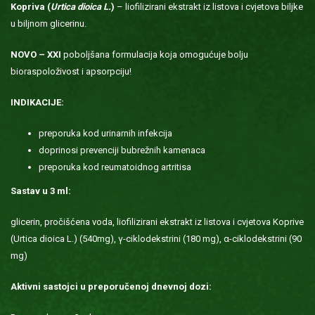
Kopriva (
Urtica dioica L.
)
– liofilizirani ekstrakt iz listova i cvjetova biljke
u biljnom glicerinu.
NOVO – XXI
poboljšana formulacija koja omogućuje bolju
bioraspoloživost i apsorpciju!
INDIKACIJE:
preporuka kod urinarnih infekcija
doprinosi prevenciji bubrežnih kamenaca
preporuka kod reumatoidnog artritisa
Sastav u 3 ml:
glicerin, pročišćena voda, liofilizirani ekstrakt iz listova i cvjetova Koprive
(Urtica dioica L.) (540mg), γ-ciklodekstrini (180 mg), α-ciklodekstrini (90
mg)
Aktivni sastojci u preporučenoj dnevnoj dozi: