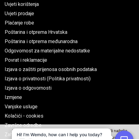
Uvjeti korištenja
Uvjeti prodaje
Plaćanje robe
Poštarina i otprema Hrvatska
Poštarina i otprema međunarodna
Odgovornost za materijalne nedostatke
Povrat i reklamacije
Izjava o zaštiti prijenosa osobnih podataka
Izjava o privatnosti (Politika privatnosti)
Izjava o odgovornosti
Izmjene
Vanjske usluge
Kolačići - cookies
Završne odredbe
Naše web stranice koriste kolačiće kako bi Vama omogućili najbolje
Zahtjev za jednostrani raskid ugovora
korisničko iskustvo, za analizu i korištenje društvenih mreža.