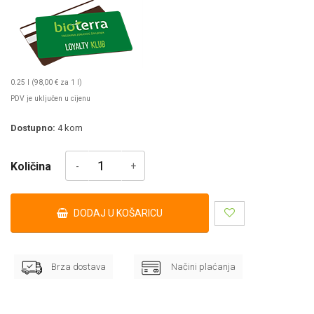
0.25 l (98,00 € za 1 l)
PDV je uključen u cijenu
Dostupno:
4
kom
Količina
DODAJ U KOŠARICU
Brza dostava
Načini plaćanja