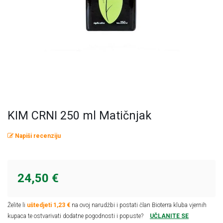
Omega masne kiseline
Ostalo
Pčelinji proizvodi
Radionice
Probiotici, prebiotici i enzimi
Vitamini i minerali, antioksidansi
KIM CRNI 250 ml Matičnjak
Napiši recenziju
24,50 €
Želite li
uštedjeti 1,23 €
na ovoj narudžbi i postati član Bioterra kluba vjernih
kupaca te ostvarivati dodatne pogodnosti i popuste?
UČLANITE SE