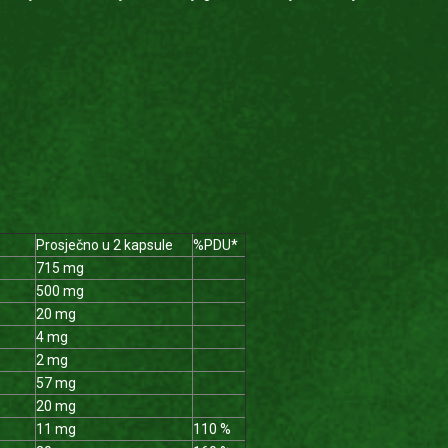
Prosječno u 2 kapsule
%PDU*
715 mg
500 mg
20 mg
4 mg
2 mg
57 mg
20 mg
11 mg
110 %