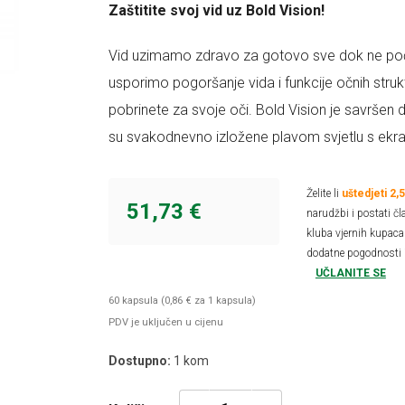
Zaštitite svoj vid uz Bold Vision!
Vid uzimamo zdravo za gotovo sve dok ne počne
usporimo pogoršanje vida i funkcije očnih struk
pobrinete za svoje oči. Bold Vision je savršen
su svakodnevno izložene plavom svjetlu s ekr
Želite li
uštedjeti 2,
51,73 €
narudžbi i postati čl
kluba vjernih kupaca 
dodatne pogodnosti 
UČLANITE SE
60 kapsula (0,86 € za 1 kapsula)
PDV je uključen u cijenu
Dostupno:
1
kom