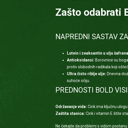
Zašto odabrati 
NAPREDNI SASTAV ZA
Lutein i zeaksantin u ulju šafrana
Antioksidansi:
Borovnice su bogat
protiv slobodnih radikala koji ošte
Ultra čisto riblje ulje:
Dnevna doza
suhoće očiju.
PREDNOSTI BOLD VIS
Održavanje vida:
Cink ima ključnu ulogu
Zaštita stanica:
Cink i vitamin E štite s
Ne čekajte da problemi s vidom postanu oz