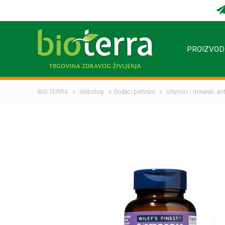
PROIZVOD
BIO TERRA
Webshop
Dodaci prehrani
Vitamini i minerali, a