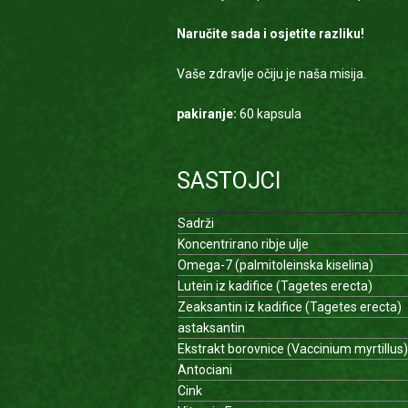
Naručite sada i osjetite razliku!
Vaše zdravlje očiju je naša misija.
pakiranje:
60 kapsula
SASTOJCI
Sadrži
Koncentrirano ribje ulje
Omega-7 (palmitoleinska kiselina)
Lutein iz kadifice (Tagetes erecta)
Zeaksantin iz kadifice (Tagetes erecta)
astaksantin
Ekstrakt borovnice (Vaccinium myrtillus)
Antociani
Cink