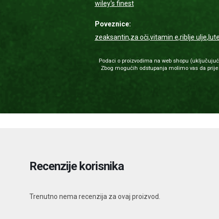
wiley's finest
Poveznice:
zeaksantin
,
za oči
,
vitamin e
,
riblje ulje
,
lut
Podaci o proizvodima na web shopu (uključujući i
Zbog mogućih odstupanja molimo vas da prije u
Recenzije korisnika
Trenutno nema recenzija za ovaj proizvod.