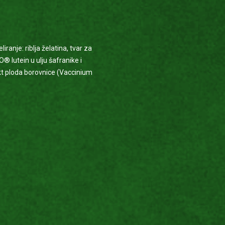
ranje: riblja želatina, tvar za
® lutein u ulju šafranike i
akt ploda borovnice (Vaccinium