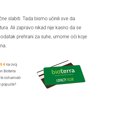
 slabiti. Tada bismo učinili sve da
tura. Ali zapravo nikad nije kasno da se
 dodatak prehrani za suhe, umorne oči koje
ana.
59 €
na ovoj
an Bioterra
te ostvarivati
i popuste?