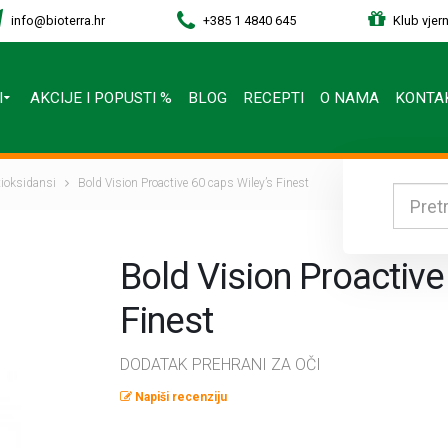
info@bioterra.hr
+385 1 4840 645
Klub vjern
I
AKCIJE I POPUSTI %
BLOG
RECEPTI
O NAMA
KONTA
ntioksidansi
Bold Vision Proactive 60 caps Wiley’s Finest
Bold Vision Proactive
Finest
DODATAK PREHRANI ZA OČI
Napiši recenziju