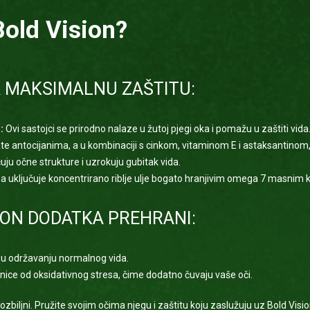
Bold Vision?
 MAKSIMALNU ZAŠTITU:
:
Ovi sastojci se prirodno nalaze u žutoj pjegi oka i pomažu u zaštiti vida
e antocijanima, a u kombinaciji s cinkom, vitaminom E i astaksantinom,
ćuju očne strukture i uzrokuju gubitak vida.
 uključuje koncentrirano riblje ulje bogato hranjivim omega 7 masnim k
ION DODATKA PREHRANI:
 u održavanju normalnog vida.
tanice od oksidativnog stresa, čime dodatno čuvaju vaše oči.
biljni. Pružite svojim očima njegu i zaštitu koju zaslužuju uz Bold Visio