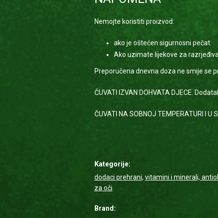
Nemojte koristiti proizvod:
ako je oštećen sigurnosni pečat.
Ako uzimate lijekove za razrjeđivan
Preporučena dnevna doza ne smije se prek
ČUVATI IZVAN DOHVATA DJECE. Dodatak p
ČUVATI NA SOBNOJ TEMPERATURI I U 
Kategorije:
dodaci prehrani
,
vitamini i minerali, anti
za oči
Brand: