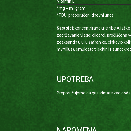
Vitamin E
*mg = miligram
*PDU: preporučeni dnevni unos
Sastojci:
koncentrirano ulje ribe Aljaške k
zadržavanje vlage: glicerol, pročišćena v
zeaksantin u ulju šafranike, cinkov piko
myrtillus), emulgator: lecitin iz suncokreta
UPOTREBA
Preporučujemo da ga uzimate kao dodata
NAPOMENA