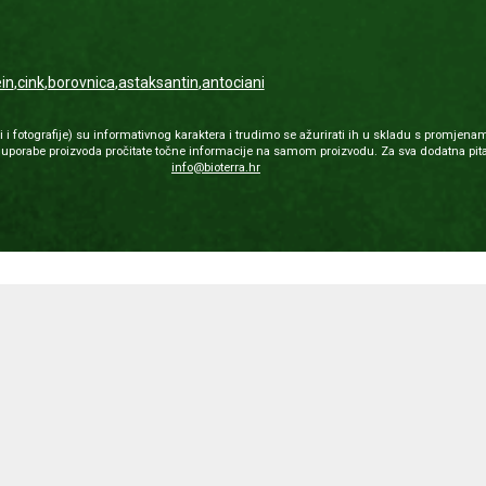
ein
,
cink
,
borovnica
,
astaksantin
,
antociani
 fotografije) su informativnog karaktera i trudimo se ažurirati ih u skladu s promjenam
porabe proizvoda pročitate točne informacije na samom proizvodu. Za sva dodatna pita
info@bioterra.hr