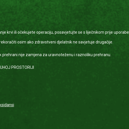
je krvi ili očekujete operaciju, posavjetujte se s liječnikom prije uporabe
oračiti osim ako zdravstveni djelatnik ne savjetuje drugačije.
rehrani nije zamjena za uravnoteženu i raznoliku prehranu.
SUHOJ PROSTORIJI
oksidansi