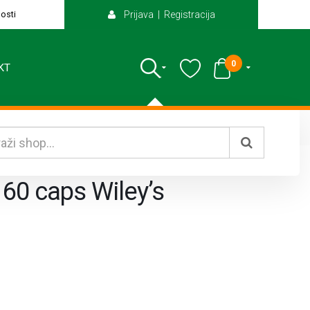
osti
Prijava | Registracija
0
KT
 60 caps Wiley’s