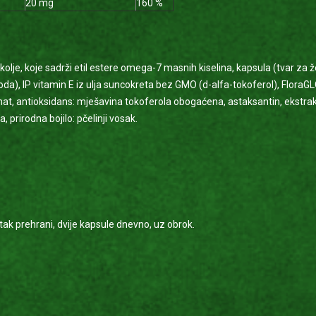
20 mg
160 %
olje, koje sadrži etil estere omega-7 masnih kiselina, kapsula (tvar za želi
oda), IP vitamin E iz ulja suncokreta bez GMO (d-alfa-tokoferol), FloraGLO
linat, antioksidans: mješavina tokoferola obogaćena, astaksantin, ekstr
, prirodna bojilo: pčelinji vosak.
k prehrani, dvije kapsule dnevno, uz obrok.