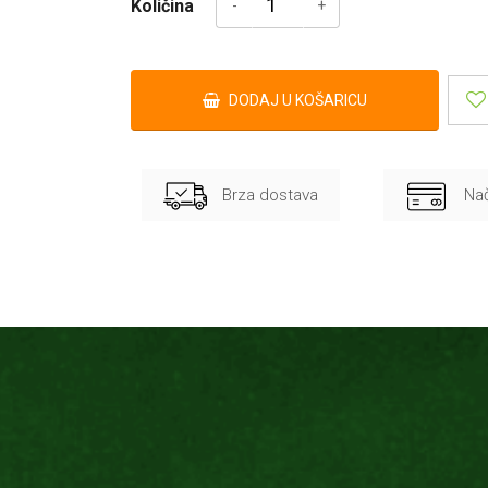
Količina
DODAJ U KOŠARICU
Brza dostava
Nač