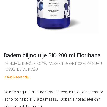
Omega masne kiseline
Ostalo
Pčelinji proizvodi
Radionice
Probiotici, prebiotici i enzimi
Vitamini i minerali, antioksidansi
Badem biljno ulje BIO 200 ml Florihana
ZA NJEGU DJEČJE KOŽE, ZA SVE TIPOVE KOŽE, ZA SUHU
I OSJETLJIVU KOŽU
Napiši recenziju
Odlično njeguje i hrani kožu svih tipova. Biljno ulje badema je
jedno od najboljih ulja za masažu. Dobar je nosač eteričnih
ulja, te ih polako unosi u