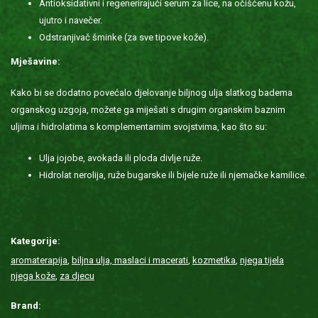
Antioksidativni i regenerirajući serum za lice, na očišćenu kožu,
ujutro i navečer.
Odstranjivač šminke (za sve tipove kože).
Mješavine:
Kako bi se dodatno povećalo djelovanje biljnog ulja slatkog badema
organskog uzgoja, možete ga miješati s drugim organskim baznim
uljima i hidrolatima s komplementarnim svojstvima, kao što su:
Ulja jojobe, avokada ili ploda divlje ruže.
Hidrolat nerolija, ruže bugarske ili bijele ruže ili njemačke kamilice.
Kategorije:
aromaterapija
,
biljna ulja, maslaci i macerati
,
kozmetika
,
njega tijela
njega kože
,
za djecu
Brand: