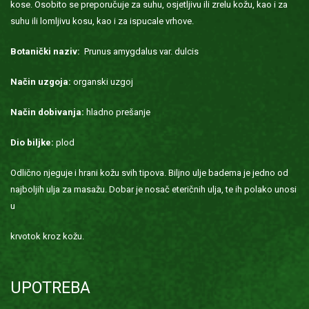
kose. Osobito se preporučuje za suhu, osjetljivu ili zrelu kožu, kao i za
suhu ili lomljivu kosu, kao i za ispucale vrhove.
Botanički naziv:
Prunus amygdalus var. dulcis
Način uzgoja:
organski uzgoj
Način dobivanja:
hladno prešanje
Dio biljke:
plod
Odlično njeguje i hrani kožu svih tipova. Biljno ulje badema je jedno od
najboljih ulja za masažu. Dobar je nosač eteričnih ulja, te ih polako unosi
u
krvotok kroz kožu.
UPOTREBA