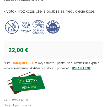
krvotok kroz kožu. Ulje je odabira za njegu dječje kože.
22,00 €
Želite li
uštedjeti 1,10 €
na ovoj narudžbi i postati član Bioterra kluba vjernih
kupaca te ostvarivati dodatne pogodnosti i popuste?
UČLANITE SE
0.2 l (110,00 € za 1 l)
PDV je uključen u cijenu