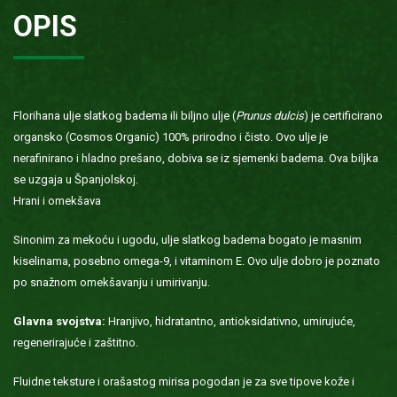
OPIS
Florihana ulje slatkog badema ili biljno ulje (
Prunus dulcis
) je certificirano
organsko (Cosmos Organic) 100% prirodno i čisto. Ovo ulje je
nerafinirano i hladno prešano, dobiva se iz sjemenki badema. Ova biljka
se uzgaja u Španjolskoj.
Hrani i omekšava
Sinonim za mekoću i ugodu, ulje slatkog badema bogato je masnim
kiselinama, posebno omega-9, i vitaminom E. Ovo ulje dobro je poznato
po snažnom omekšavanju i umirivanju.
Glavna svojstva:
Hranjivo, hidratantno, antioksidativno, umirujuće,
regenerirajuće i zaštitno.
Fluidne teksture i orašastog mirisa pogodan je za sve tipove kože i