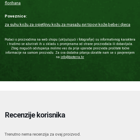
florihana
Poveznice:
za suhu kožu
,
za osjetljivu kožu
,
za masažu
,
svi tipovi kože
,
bebe i djeca
Podaci o proizvodima na web shopu (uključujući i fotografije) su informativnog karaktera
i trudimo se ažurirati ih u skladu s promjenama od strane proizvođača ili dobavljača.
Zbog mogućih odstupanja molimo vas da prije uporabe proizvoda pročitate točne
informacije na samom proizvodu. Za sva dodatna pitanja obratite nam se s povjerenjem
na
info@bioterra.hr
Recenzije korisnika
Trenutno nema recenzija za ovaj proizvod.