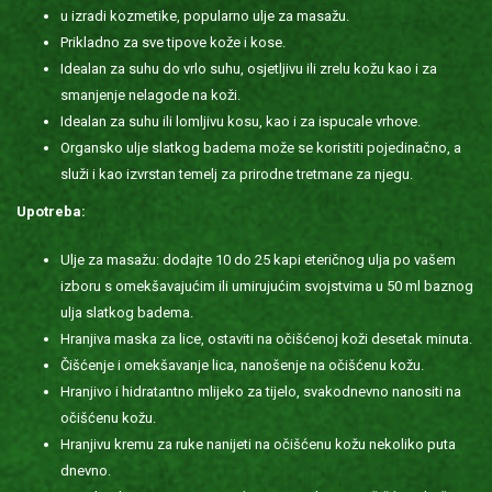
u izradi kozmetike, popularno ulje za masažu.
Prikladno za sve tipove kože i kose.
Idealan za suhu do vrlo suhu, osjetljivu ili zrelu kožu kao i za
smanjenje nelagode na koži.
Idealan za suhu ili lomljivu kosu, kao i za ispucale vrhove.
Organsko ulje slatkog badema može se koristiti pojedinačno, a
služi i kao izvrstan temelj za prirodne tretmane za njegu.
Upotreba:
Ulje za masažu: dodajte 10 do 25 kapi eteričnog ulja po vašem
izboru s omekšavajućim ili umirujućim svojstvima u 50 ml baznog
ulja slatkog badema.
Hranjiva maska za lice, ostaviti na očišćenoj koži desetak minuta.
Čišćenje i omekšavanje lica, nanošenje na očišćenu kožu.
Hranjivo i hidratantno mlijeko za tijelo, svakodnevno nanositi na
očišćenu kožu.
Hranjivu kremu za ruke nanijeti na očišćenu kožu nekoliko puta
dnevno.