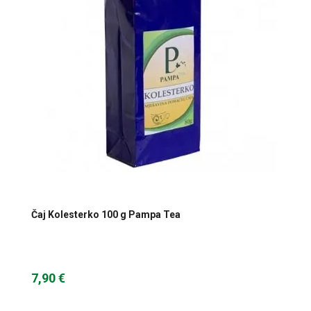
Omega masne kiseline
Ostalo
Pčelinji proizvodi
Radionice
Probiotici, prebiotici i enzimi
Vitamini i minerali, antioksidansi
Čaj Kolesterko 100 g Pampa Tea
7,90 €