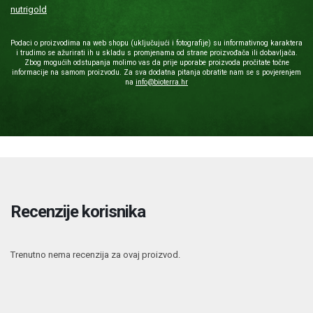
nutrigold
Podaci o proizvodima na web shopu (uključujući i fotografije) su informativnog karaktera
i trudimo se ažurirati ih u skladu s promjenama od strane proizvođača ili dobavljača.
Zbog mogućih odstupanja molimo vas da prije uporabe proizvoda pročitate točne
informacije na samom proizvodu. Za sva dodatna pitanja obratite nam se s povjerenjem
na
info@bioterra.hr
Recenzije korisnika
Trenutno nema recenzija za ovaj proizvod.