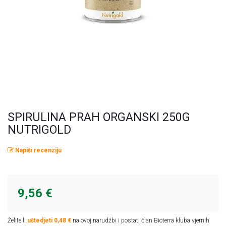
Omega masne kiseline
Ostalo
Pčelinji proizvodi
Radionice
Probiotici, prebiotici i enzimi
Vitamini i minerali, antioksidansi
SPIRULINA PRAH ORGANSKI 250G
NUTRIGOLD
Napiši recenziju
9,56 €
Želite li
uštedjeti 0,48 €
na ovoj narudžbi i postati član Bioterra kluba vjernih