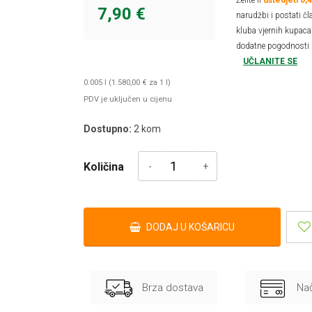
Želite li
uštedjeti 0,
7,90 €
narudžbi i postati čl
kluba vjernih kupaca 
dodatne pogodnosti 
UČLANITE SE
0.005 l (1.580,00 € za 1 l)
PDV je uključen u cijenu
Dostupno:
2
kom
Količina
DODAJ U KOŠARICU
Brza dostava
Nač