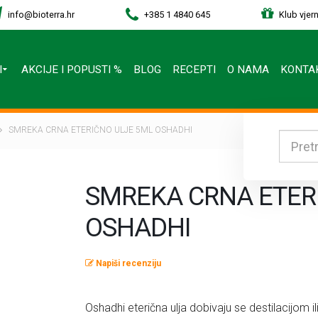
info@bioterra.hr
+385 1 4840 645
Klub vjern
I
AKCIJE I POPUSTI %
BLOG
RECEPTI
O NAMA
KONTA
SMREKA CRNA ETERIČNO ULJE 5ML OSHADHI
SMREKA CRNA ETER
OSHADHI
Napiši recenziju
Oshadhi eterična ulja dobivaju se destilacijom ili