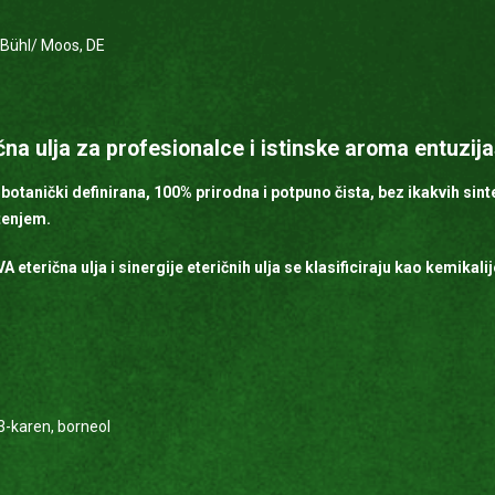
Bühl/ Moos, DE
čna ulja za profesionalce i istinske aroma entuzija
 botanički definirana, 100% prirodna i potpuno čista, bez ikakvih sin
štenjem.
 eterična ulja i sinergije eteričnih ulja se klasificiraju kao kemikal
-3-karen, borneol