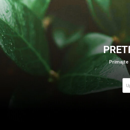
PRET
Primajte