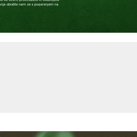
nja obratite nam se s povjerenjem na