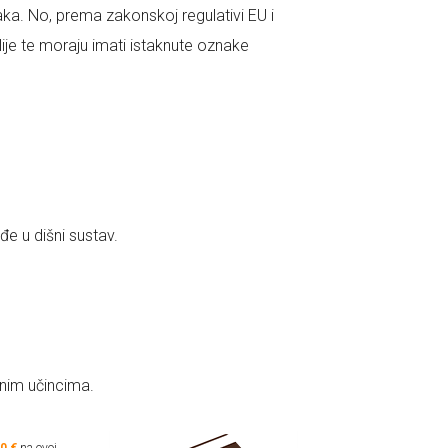
taka. No, prema zakonskoj regulativi EU i
alije te moraju imati istaknute oznake
e u dišni sustav.
jnim učincima.