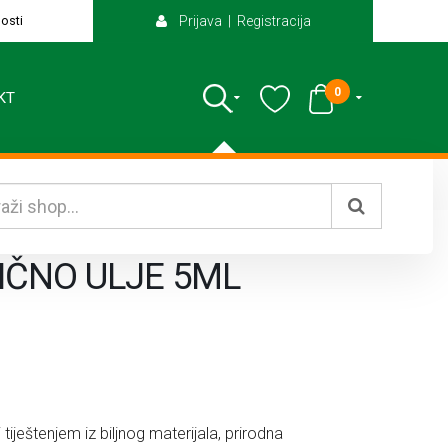
osti
Prijava | Registracija
0
KT
IČNO ULJE 5ML
 tiještenjem iz biljnog materijala, prirodna