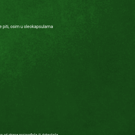
se piti, osim u oleokapsulama
a od strane proizvođača ili dobavljača.