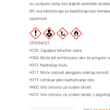
su i potpuno čista, bez ikakvih sintetskih doda
RH, sva eterična ulja se klasificiraju kao kemik
opasnosti.
OPASNOST:
H226: Zapaljiva tekućina i para.
H304: Može biti smrtonosno ako se proguta i uđ
H315: Nadražuje kožu.
H317: Može izazvati alergijsku reakciju na koži.
H319: Uzrokuje jako nadraživanje oka.
H400: Vrlo otrovno za vodeni okoliš.
H410: Vrlo otrovno za vodeni okoliš, s dugotra