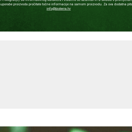
porabe proizvoda pročitate točne informacije na samom proizvodu. Za sva dodatna pita
info@bioterra.hr