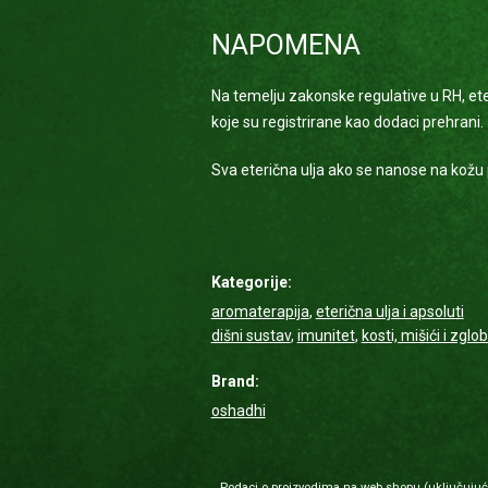
NAPOMENA
Na temelju zakonske regulative u RH, ete
koje su registrirane kao dodaci prehrani.
Sva eterična ulja ako se nanose na kožu 
Kategorije:
aromaterapija
,
eterična ulja i apsoluti
dišni sustav
,
imunitet
,
kosti, mišići i zglo
Brand:
oshadhi
Podaci o proizvodima na web shopu (uključujući i