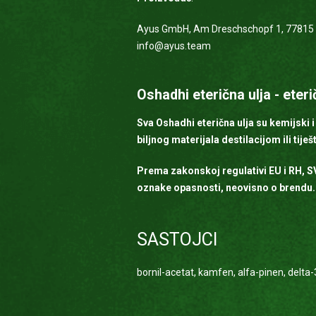
Ayus GmbH, Am Dreschschopf 1, 77815 
info@ayus.team
Oshadhi eterična ulja - eteri
Sva Oshadhi eterična ulja su kemijski i
biljnog materijala destilacijom ili tije
Prema zakonskoj regulativi EU i RH, SVA
oznake opasnosti, neovisno o brendu.
SASTOJCI
bornil-acetat, kamfen, alfa-pinen, delta