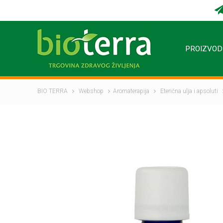
PROIZVOD
BIO TERRA
Webshop
Aromaterapija
Eterična ulja i apsoluti