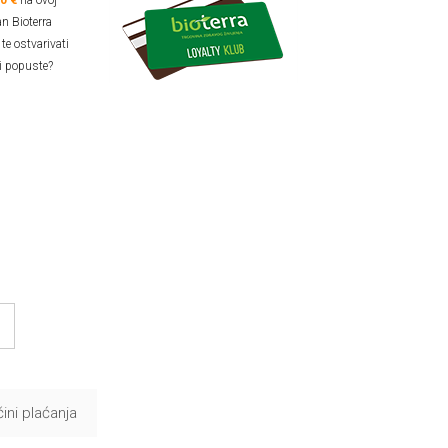
40 €
na ovoj
an Bioterra
te ostvarivati
i popuste?
ini plaćanja