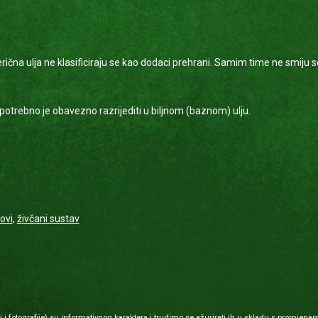
rična ulja ne klasificiraju se kao dodaci prehrani. Samim time ne smiju 
potrebno je obavezno razrijediti u biljnom (baznom) ulju.
bovi
,
živčani sustav
 fotografije) su informativnog karaktera i trudimo se ažurirati ih u skladu s promjenam