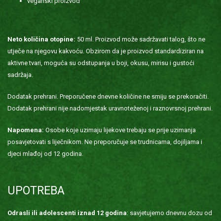
veganski proizvod
Neto količina otopine:
50 ml. Proizvod može sadržavati talog, što ne
utječe na njegovu kakvoću. Obzirom da je proizvod standardiziran na
aktivne tvari, moguća su odstupanja u boji, okusu, mirisu i gustoći
sadržaja.
Dodatak prehrani. Preporučene dnevne količine ne smiju se prekoračiti.
Dodatak prehrani nije nadomjestak uravnoteženoj i raznovrsnoj prehrani.
Napomena:
Osobe koje uzimaju lijekove trebaju se prije uzimanja
posavjetovati s liječnikom. Ne preporučuje se trudnicama, dojiljama i
djeci mlađoj od 12 godina.
UPOTREBA
Odrasli ili adolescenti iznad 12 godina
: savjetujemo dnevnu dozu od