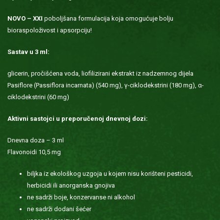
NOVO – XXI
poboljšana formulacija koja omogućuje bolju
bioraspoloživost i apsorpciju!
Sastav u 3 ml:
glicerin, pročišćena voda, liofilizirani ekstrakt iz nadzemnog dijela
Pasiflore (Passiflora incarnata) (540 mg), γ-ciklodekstrini (180 mg), α-
ciklodekstrini (60 mg)
Aktivni sastojci u preporučenoj dnevnoj dozi:
Dnevna doza – 3 ml
Flavonoidi 10,5 mg
biljka iz ekološkog uzgoja u kojem nisu korišteni pesticidi,
herbicidi ili anorganska gnojiva
ne sadrži boje, konzervanse ni alkohol
ne sadrži dodani šećer