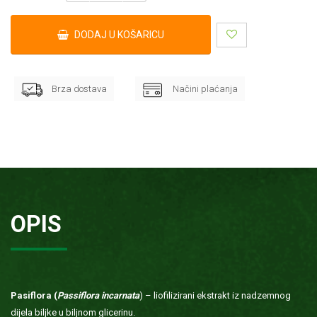
DODAJ U KOŠARICU
Brza dostava
Načini plaćanja
OPIS
Pasiflora (
Passiflora incarnata
) – liofilizirani ekstrakt iz nadzemnog
dijela biljke u biljnom glicerinu.