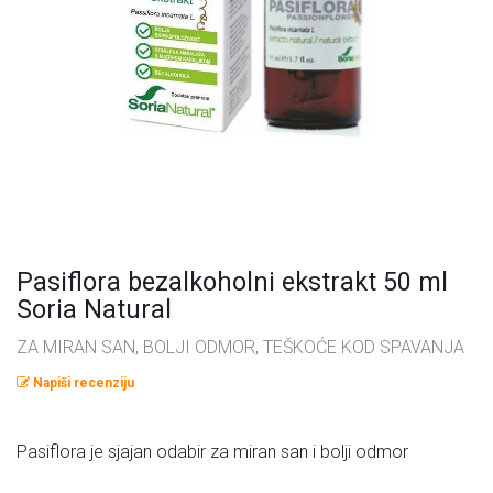
Omega masne kiseline
Ostalo
Pčelinji proizvodi
Radionice
Probiotici, prebiotici i enzimi
Vitamini i minerali, antioksidansi
Pasiflora bezalkoholni ekstrakt 50 ml
Soria Natural
ZA MIRAN SAN, BOLJI ODMOR, TEŠKOĆE KOD SPAVANJA
Napiši recenziju
Pasiflora je sjajan odabir za miran san i bolji odmor