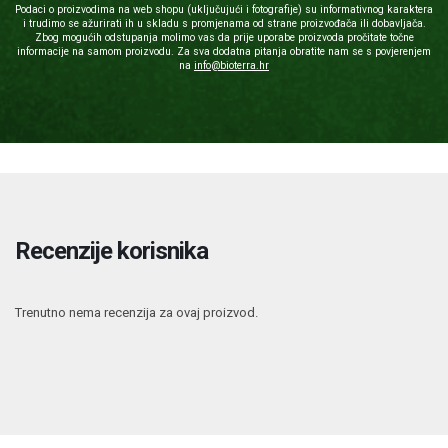
Podaci o proizvodima na web shopu (uključujući i fotografije) su informativnog karaktera
i trudimo se ažurirati ih u skladu s promjenama od strane proizvođača ili dobavljača.
Zbog mogućih odstupanja molimo vas da prije uporabe proizvoda pročitate točne
informacije na samom proizvodu. Za sva dodatna pitanja obratite nam se s povjerenjem
na
info@bioterra.hr
Recenzije korisnika
Trenutno nema recenzija za ovaj proizvod.