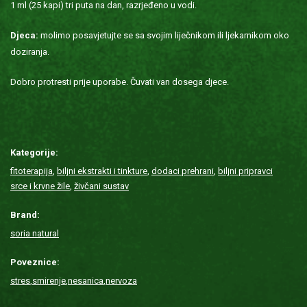
1 ml (25 kapi) tri puta na dan, razrjeđeno u vodi.
Djeca:
molimo posavjetujte se sa svojim liječnikom ili ljekarnikom oko
doziranja.
Dobro protresti prije uporabe. Čuvati van dosega djece.
Kategorije:
fitoterapija
,
biljni ekstrakti i tinkture
,
dodaci prehrani
,
biljni pripravci
srce i krvne žile
,
živčani sustav
Brand:
soria natural
Poveznice:
stres
,
smirenje
,
nesanica
,
nervoza