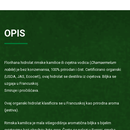
OPIS
Florihana hidrolat rimske kamilice ili cvjetna vodica (
Chamaemelum
nobile
) je bez konzervansa, 100% prirodan i čist. Certificirano organski
(USDA, JAS, Ecocert), ovaj hidrolat se destilira iz cvjetova. Biljka se
uzgaja u Francuskoj.
Smiruje i pročišćava.
Ovaj organski hidrolat klasificira se u Francuskoj kao prirodna aroma
(jestiva).
Rimska kamilica je mala višegodišnja aromatična biljka s bijelim
cvjetovima koji okružuju žuto srce. Često se nalazi u Europi, rimska