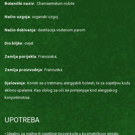
Botanički naziv:
Chamaemelum nobile
Način uzgoja:
organski uzgoj
Način dobivanja:
destilacija vodenom parom
Dio biljke:
cvijet
Zemlja porijekla:
Francuska;
Zemlja proizvodnje:
Francuska
Djelovanje:
Koristi se u tretmanu alergijskih bolesti, te za osjetljivu kožu
sklonu upalama. Kao oblog za oči se primjenjuje kod alergijskog
konjunktivitisa.
UPOTREBA
• Idealno za nježne ili osjetljive tipove kože u kozmetičkom smislu.