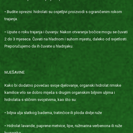
• Budite oprezni: hidrolati su osjetljivi proizvodi s ograničenim rokom
trajanja.
• Upute o roku trajanja i čuvanju: Nakon otvaranja bočice mogu se čuvati
2 do 3 mjeseca. Čuvati na hladnom i suhom mjestu, daleko od svjetlosti.
Preporučujemo da ih čuvate u hladnjaku.
MJEŠAVINE
Kako bi dodatno povećao svoje djelovanje, organski hidrolat rimske
kamilice vrlo se dobro miješa s drugim organskim biljnim uljima i
hidrolatia s sličnim svojstvima, kao što su:
• biljna ulja slatkog badema, tratinčice ili ploda divlje ruže
• Hidrolat lavande, paprene metvice, lipe, ružmarina verbenona ili ruže
bugarske