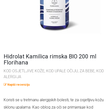
Omega masne kiseline
Ostalo
Pčelinji proizvodi
Radionice
Probiotici, prebiotici i enzimi
Vitamini i minerali, antioksidansi
Hidrolat Kamilica rimska BIO 200 ml
Florihana
KOD OSJETLJIVE KOŽE, KOD UPALE OČIJU, ZA BEBE, KOD
ALERGIJA
Napiši recenziju
Koristi se u tretmanu alergijskih bolesti, te za osjetljivu kožu
sklonu upalama. Kao oblog za oči se primjenjuje kod