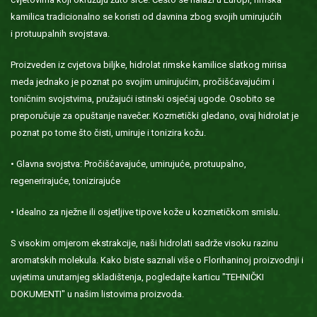
kamilica tradicionalno se koristi od davnina zbog svojih umirujućih
i protuupalnih svojstava.
Proizveden iz cvjetova biljke, hidrolat rimske kamilice slatkog mirisa
meda jednako je poznat po svojim umirujućim, pročišćavajućim i
toničnim svojstvima, pružajući istinski osjećaj ugode. Osobito se
preporučuje za opuštanje navečer. Kozmetički gledano, ovaj hidrolat je
poznat po tome što čisti, umiruje i tonizira kožu.
• Glavna svojstva: Pročišćavajuće, umirujuće, protuupalno,
regenerirajuće, tonizirajuće
• Idealno za nježne ili osjetljive tipove kože u kozmetičkom smislu.
S visokim omjerom ekstrakcije, naši hidrolati sadrže visoku razinu
aromatskih molekula. Kako biste saznali više o Florihaninoj proizvodnji i
uvjetima unutarnjeg skladištenja, pogledajte karticu "TEHNIČKI
DOKUMENTI" u našim listovima proizvoda.