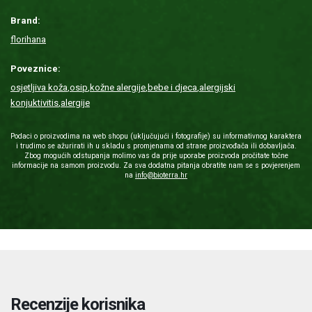
Brand:
florihana
Poveznice:
osjetljiva koža
,
osip
,
kožne alergije
,
bebe i djeca
,
alergijski
konjuktivitis
,
alergije
Podaci o proizvodima na web shopu (uključujući i fotografije) su informativnog karaktera
i trudimo se ažurirati ih u skladu s promjenama od strane proizvođača ili dobavljača.
Zbog mogućih odstupanja molimo vas da prije uporabe proizvoda pročitate točne
informacije na samom proizvodu. Za sva dodatna pitanja obratite nam se s povjerenjem
na
info@bioterra.hr
Recenzije korisnika