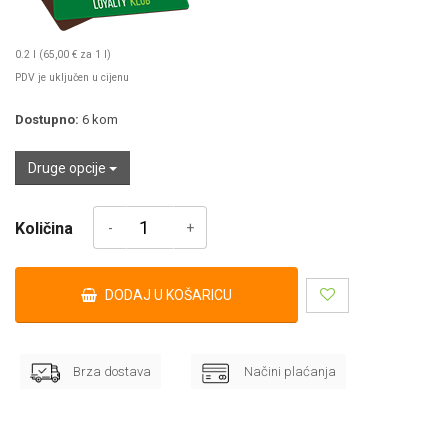
0.2 l (65,00 € za 1 l)
PDV je uključen u cijenu
Dostupno:
6
kom
Druge opcije
Količina
DODAJ U KOŠARICU
Brza dostava
Načini plaćanja