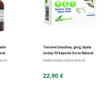
alni
Tensivel (maslina, glog, bijela
ural
imela) 30 kapsula Soria Natural
 srca
tradicionalno se koristi kod
snižavanja krvnog tlaka
22,90 €