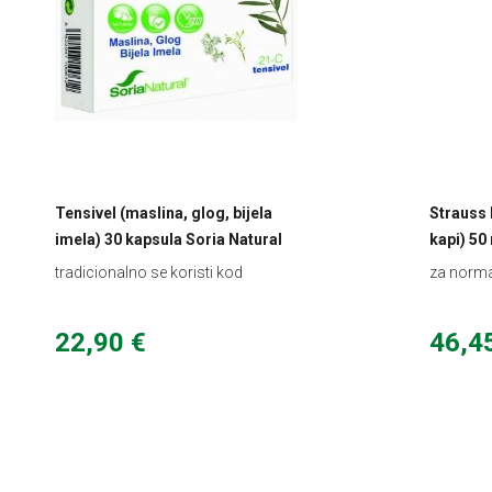
Tensivel (maslina, glog, bijela
Strauss
imela) 30 kapsula Soria Natural
kapi) 50
tradicionalno se koristi kod
za norma
snižavanja krvnog tlaka
kardiova
22,90 €
46,4