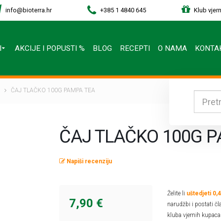
info@bioterra.hr
+385 1 4840 645
Klub vjern
I
AKCIJE I POPUSTI %
BLOG
RECEPTI
O NAMA
KONTA
ČAJ TLAČKO 100G PAMPA TEA
ČAJ TLAČKO 100G 
Napiši recenziju
Želite li
uštedjeti 0,
7,90 €
narudžbi i postati čl
kluba vjernih kupaca 