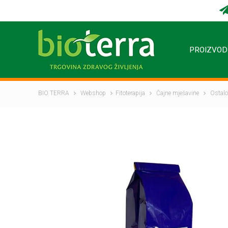
PROIZVOD
BIO TERRA
Webshop
Fitoterapija
Čajne mješavine
Ostalo