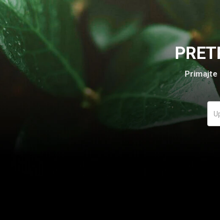
PRET
Primajte