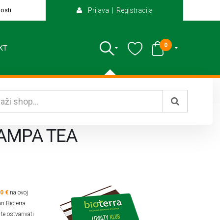
osti
Prijava | Registracija
0
KT
PAMPA TEA
40 €
na ovoj
an Bioterra
te ostvarivati