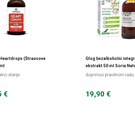
 Heartdrops (Štrausove
Glog bezalkoholni integr
 ml
ekstrakt 50 ml Soria Nat
lno stanje
doprinosi pravilnom radu
skularnog sustava
5 €
19,90 €