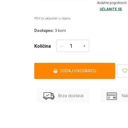
dodatne pogodnosti 
UČLANITE SE
PDV je uključen u cijenu
Dostupno:
3
kom
Količina
DODAJ U KOŠARICU
Brza dostava
Nač