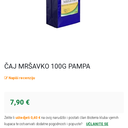
Omega masne kiseline
Ostalo
Pčelinji proizvodi
Radionice
Probiotici, prebiotici i enzimi
Vitamini i minerali, antioksidansi
ČAJ MRŠAVKO 100G PAMPA
Napiši recenziju
7,90 €
Želite li
uštedjeti 0,40 €
na ovoj narudžbi i postati član Bioterra kluba vjernih
kupaca te ostvarivati dodatne pogodnosti i popuste?
UČLANITE SE