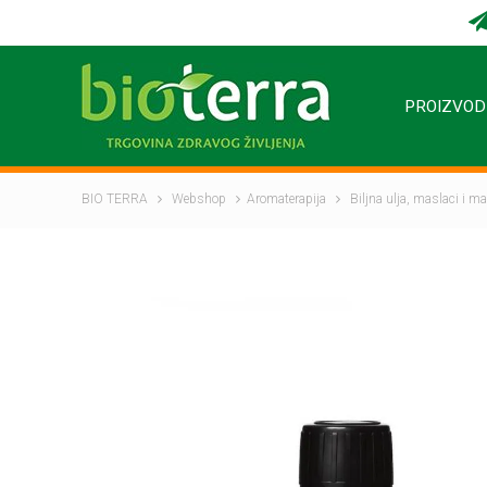
PROIZVOD
BIO TERRA
Webshop
Aromaterapija
Biljna ulja, maslaci i ma