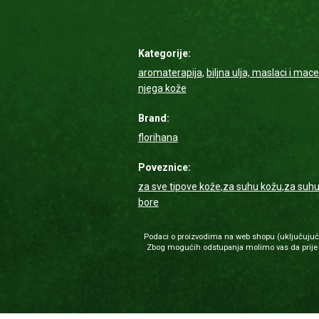
Kategorije:
aromaterapija
,
biljna ulja, maslaci i mace
njega kože
Brand:
florihana
Poveznice:
za sve tipove kože
,
za suhu kožu
,
za suhu 
bore
Podaci o proizvodima na web shopu (uključujući i
Zbog mogućih odstupanja molimo vas da prije u