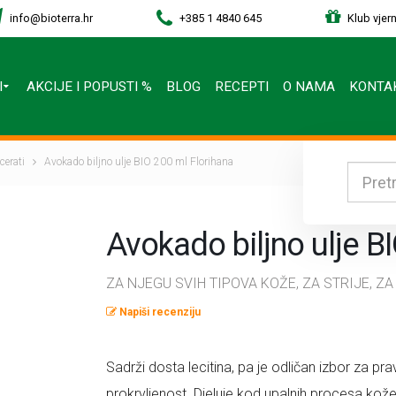
info@bioterra.hr
+385 1 4840 645
Klub vjern
I
AKCIJE I POPUSTI %
BLOG
RECEPTI
O NAMA
KONTA
cerati
Avokado biljno ulje BIO 200 ml Florihana
Avokado biljno ulje B
ZA NJEGU SVIH TIPOVA KOŽE, ZA STRIJE, Z
Napiši recenziju
Sadrži dosta lecitina, pa je odličan izbor za 
prokrvljenost. Djeluje kod upalnih procesa kože.