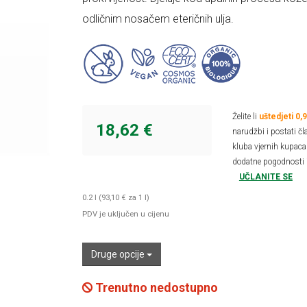
odličnim nosačem eteričnih ulja.
Želite li
uštedjeti 0,
18,62 €
narudžbi i postati čl
kluba vjernih kupaca 
dodatne pogodnosti 
UČLANITE SE
0.2 l (93,10 € za 1 l)
PDV je uključen u cijenu
Druge opcije
Trenutno nedostupno