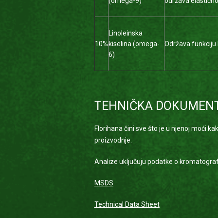
(omega-9)
održava elastično
Linoleinska
10%
kiselina (omega-
Održava funkciju 
6)
TEHNIČKA DOKUMENT
Florihana čini sve što je u njenoj moći k
proizvodnje.
Analize uključuju podatke o kromatografi
MSDS
Technical Data Sheet