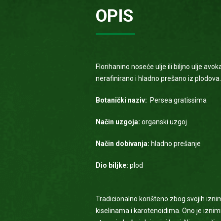
OPIS
Florihanino noseće ulje ili biljno ulje avok
nerafinirano i hladno prešano iz plodova
Botanički naziv:
Persea gratissima
Način uzgoja:
organski uzgoj
Način dobivanja:
hladno prešanje
Dio biljke:
plod
Tradicionalno korišteno zbog svojih izni
kiselinama i karotenoidima. Ono je iznimno