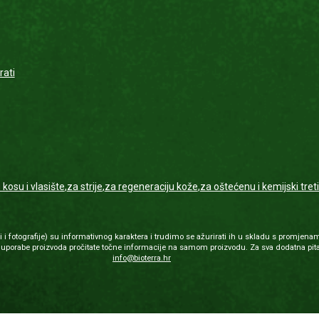
rati
kosu i vlasište
,
za strije
,
za regeneraciju kože
,
za oštećenu i kemijski tret
 fotografije) su informativnog karaktera i trudimo se ažurirati ih u skladu s promjenam
porabe proizvoda pročitate točne informacije na samom proizvodu. Za sva dodatna pita
info@bioterra.hr