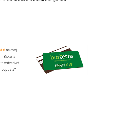
93 €
na ovoj
an Bioterra
te ostvarivati
i popuste?