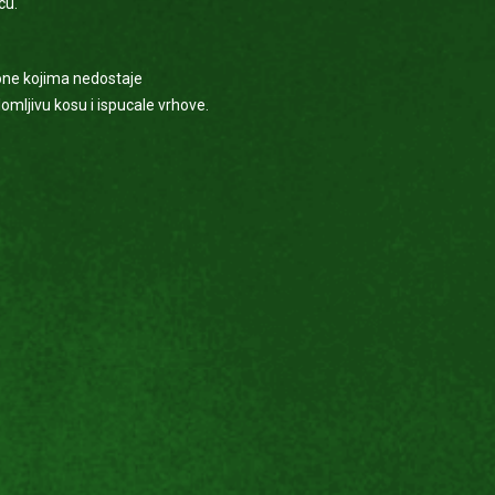
cu.
a one kojima nedostaje
lomljivu kosu i ispucale vrhove.