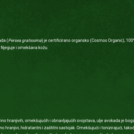
ada (
Persea gratissima
) je certificirano organsko (Cosmos Organic), 100% 
. Njeguje i omekšava kožu.
mno hranjivih, omekšujućih i obnavljajućih svojstava, ulje avokada je b
 hranjivi, hidratantni i zaštitni sastojak. Omekšujući i tonizirajući, takođ