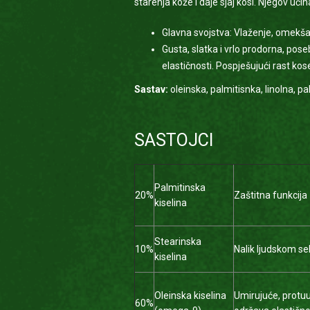
starenja kože i daje sjaj kosi. Njegov uč
Glavna svojstva: Vlaženje, omekšav
Gusta, slatka i vrlo prodorna, pose
elastičnosti. Pospješujući rast kose
Sastav:
oleinska, palmitisnka, linolna, p
SASTOJCI
Palmitinska
20%
Zaštitna funkcija
kiselina
Stearinska
10%
Nalik ljudskom seb
kiselina
Oleinska kiselina
Umirujuće, protuu
60%