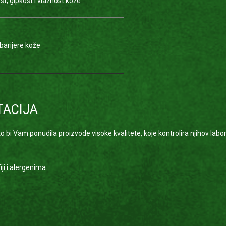
st, gipkost i vlažnost kože
barijere kože
ACIJA
ako bi Vam ponudila proizvode visoke kvalitete, koje kontrolira njihov lab
ji i alergenima.