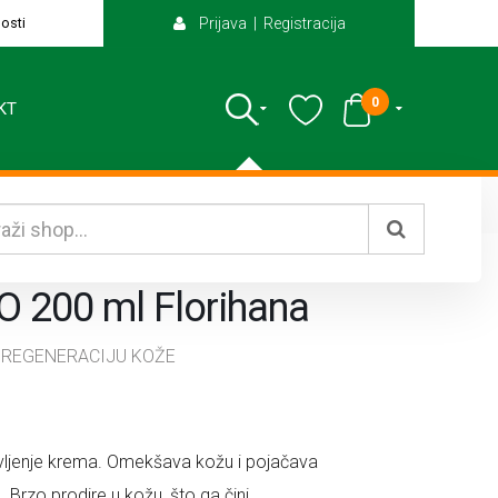
osti
Prijava | Registracija
0
KT
IO 200 ml Florihana
A REGENERACIJU KOŽE
pravljenje krema. Omekšava kožu i pojačava
 Brzo prodire u kožu, što ga čini