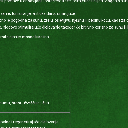
inak pomaže u obnavljanju oštećene kože, primjerice uslijed izlaganja sun
anje, toniziranje, antioksidans, umirujuće.
bno je pogodna za suhu, zrelu, osjetljivu, nježnu ili bebinu kožu, kao i z
, njegovo stimulirajuće djelovanje također će biti vrlo korisno za suhu ili 
almitoleinska masna kiselina
umu, hrani, učvršćuje i štiti
palno i regenerirajuće djelovanje,