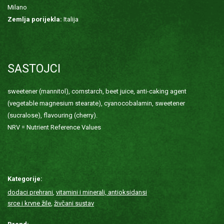
Milano
Zemlja porijekla:
Italija
SASTOJCI
sweetener (mannitol), cornstarch, beet juice, anti-caking agent
(vegetable magnesium stearate), cyanocobalamin, sweetener
(sucralose), flavouring (cherry).
NRV = Nutrient Reference Values
Kategorije:
dodaci prehrani
,
vitamini i minerali, antioksidansi
srce i krvne žile
,
živčani sustav