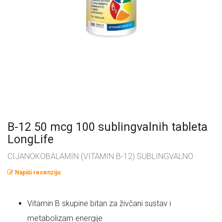
Omega masne kiseline
Ostalo
Pčelinji proizvodi
Radionice
Probiotici, prebiotici i enzimi
Vitamini i minerali, antioksidansi
B-12 50 mcg 100 sublingvalnih tableta
LongLife
CIJANOKOBALAMIN (VITAMIN B-12) SUBLINGVALNO
Napiši recenziju
Vitamin B skupine bitan za živčani sustav i
metabolizam energije