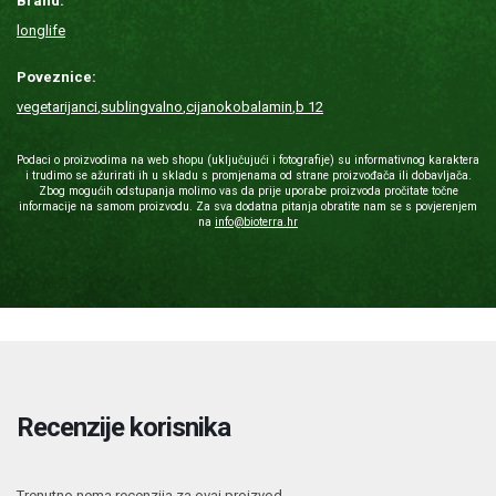
Brand:
longlife
Poveznice:
vegetarijanci
,
sublingvalno
,
cijanokobalamin
,
b 12
Podaci o proizvodima na web shopu (uključujući i fotografije) su informativnog karaktera
i trudimo se ažurirati ih u skladu s promjenama od strane proizvođača ili dobavljača.
Zbog mogućih odstupanja molimo vas da prije uporabe proizvoda pročitate točne
informacije na samom proizvodu. Za sva dodatna pitanja obratite nam se s povjerenjem
na
info@bioterra.hr
Recenzije korisnika
Trenutno nema recenzija za ovaj proizvod.