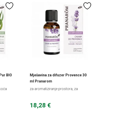
Pur BIO
Mješavina za difuzer Provence 30
ml Pranarom
akoća
za aromatiziranje prostora, za
doživljaj provanse
18,28 €