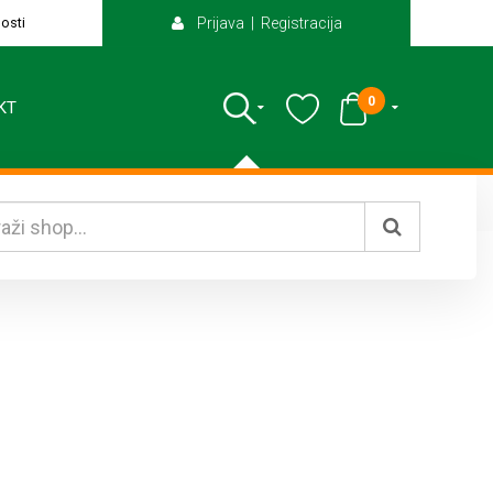
osti
Prijava | Registracija
0
KT