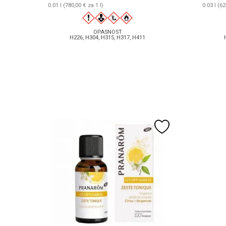
0.01 l (780,00 € za 1 l)
0.03 l (62
OPASNOST
H226, H304, H315, H317, H411