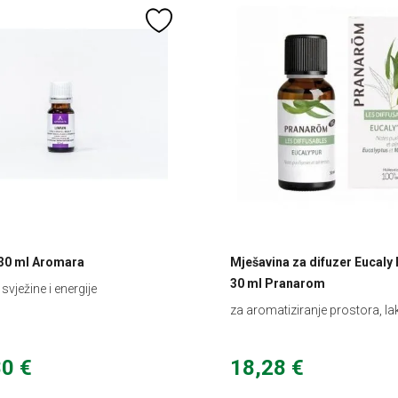
30 ml Aromara
Mješavina za difuzer Eucaly 
30 ml Pranarom
 svježine i energije
za aromatiziranje prostora, l
disanja
80 €
18,28 €