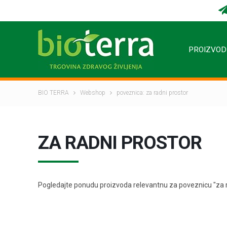
PROIZVOD
BIO TERRA
Webshop
poveznica: za radni prostor
ZA RADNI PROSTOR
Pogledajte ponudu proizvoda relevantnu za poveznicu "za r