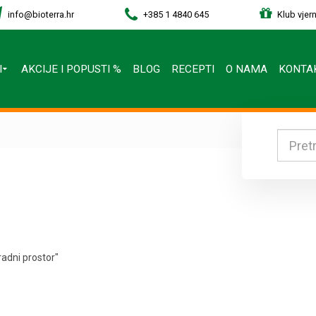
info@bioterra.hr
+385 1 4840 645
Klub vjern
I
AKCIJE I POPUSTI %
BLOG
RECEPTI
O NAMA
KONTA
adni prostor"