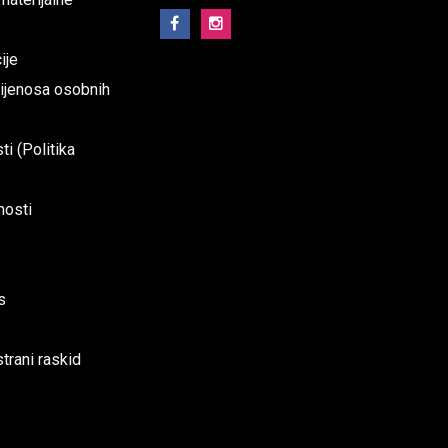
ije
prijenosa osobnih
ti (Politika
nosti
s
trani raskid