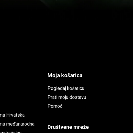
Moja košarica
Pogledaj košaricu
Prati moju dostavu
Pomoć
ema Hrvatska
rema međunarodna
Društvene mreže
aterijalne