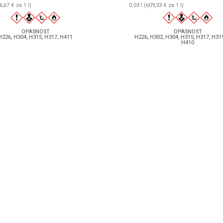
6,67 € za 1 l)
0.03 l (609,33 € za 1 l)
OPASNOST
OPASNOST
H226, H304, H315, H317, H411
H226, H302, H304, H315, H317, H319
H410