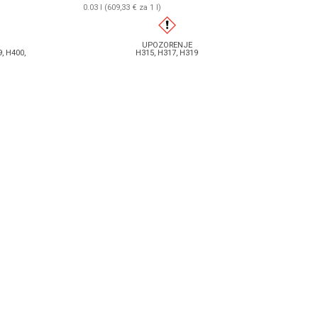
0.03 l (609,33 € za 1 l)
UPOZORENJE
, H400,
H315, H317, H319