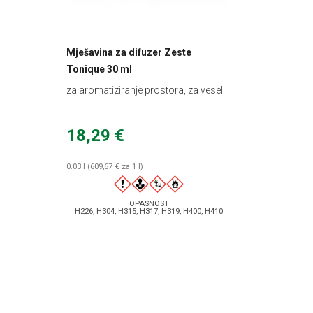
Mješavina za difuzer Zeste
Tonique 30 ml
za aromatiziranje prostora, za veseli
ugođaj
18,29 €
0.03 l (609,67 € za 1 l)
OPASNOST
H226, H304, H315, H317, H319, H400, H410