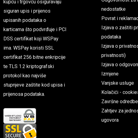
kupcu i trgovcu osiguravaju
nedostatke
siguran upis i prijenos
Povrat i reklamac
upisanih podataka o
Izjava o zaštiti 
karticama što podvrđuje i PCI
podataka
DSS certifikat koji WSPay
Izjava o privatnos
ima. WSPay koristi SSL
privatnosti)
certifikat 256 bitne enkripcije
Izjava o odgovor
te TLS 1.2 kriptografski
Izmjene
protokol kao najviše
Vanjske usluge
stupnjeve zaštite kod upisa i
Kolačići - cookie
prijenosa podataka.
Završne odredbe
Zahtjev za jednos
ugovora