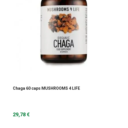
Omega masne kiseline
Ostalo
Pčelinji proizvodi
Radionice
Probiotici, prebiotici i enzimi
Vitamini i minerali, antioksidansi
Chaga 60 caps MUSHROOMS 4 LIFE
29,78 €